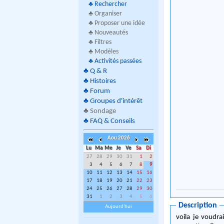
♣
Rechercher
♣ Organiser
♣ Proposer une idée
♣ Nouveautés
♣ Filtres
♣ Modèles
♣
Activités passées
♣
Q & R
♣
Histoires
♣
Forum
♣
Groupes d'intérêt
♣
Sondage
♣
FAQ & Conseils
Aou 2026
Lu
Ma
Me
Je
Ve
Sa
Di
27
28
29
30
31
1
2
3
4
5
6
7
8
9
10
11
12
13
14
15
16
17
18
19
20
21
22
23
24
25
26
27
28
29
30
31
1
2
3
4
5
6
Description
Aujourd'hui
voila je voudra