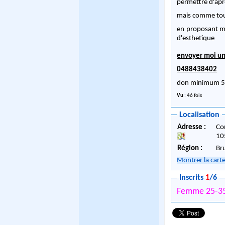
permettre d'apr
mais comme tout
en proposant me
d'esthetique
envoyer moi un 
0488438402
don minimum 5
Vu
: 46 fois
Localisation
Adresse :
Co
10
Région :
Br
Montrer la cart
Inscrits
1
/6
Femme 25-35