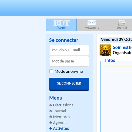
RDT
Accueil
Messagerie
Journal
Se connecter
Vendredi 09 Oct
Soin esth
Organisate
Infos
Mode anonyme
Menu
♣
Discussions
♣
Journal
♣
Membres
♣
Agenda
♣
Activités