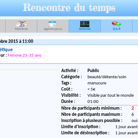
Rencontre du temps
Membres
Agenda perso
Activités
Q & R
obre 2015 à 11:00
étique
ur :
Femme 25-35 ans
Activité :
Public
Catégorie :
beauté/détente/soin
Tags :
manucure
Coût :
< 5€
Visibilité :
Visible par tout le monde
Durée :
01:00
Nbre de participants minimum :
2
Nbre de participants maximum :
6
Inscription à plusieurs possible :
oui
Limite d'inscription :
1 jour avant
Limite de désinscription :
1 jour avant