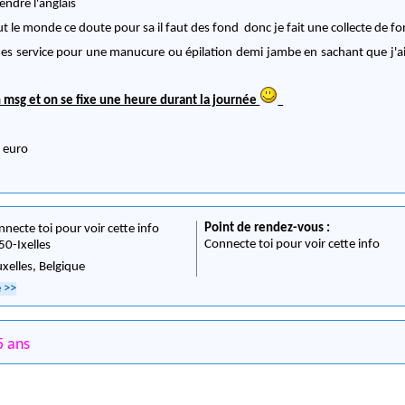
endre l'anglais
 le monde ce doute pour sa il faut des fond donc je fait une collecte de f
s service pour une manucure ou épilation demi jambe en sachant que j'ai 
msg et on se fixe une heure durant la journée
 euro
Point de rendez-vous :
nnecte toi pour voir cette info
Connecte toi pour voir cette info
50
-
Ixelles
uxelles,
Belgique
e
>>
 ans