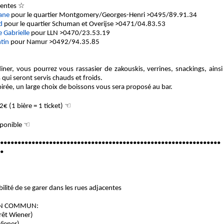
ventes ☆
ane
pour le quartier Montgomery/Georges-Henri >0495/89.91.34
d
pour le quartier Schuman et Overijse >0471/04.83.53
 Gabrielle
pour LLN >0470/23.53.19
tin
pour Namur >0492/94.35.85
diner, vous pourrez vous rassasier de zakouskis, verrines, snackings, ainsi
 qui seront servis chauds et froids.
oirée, un large choix de boissons vous sera proposé au bar.
2€ (1 bière = 1 ticket) ☜
sponible ☜
•••••••••••
••••••••••••••••••••••••••
••••••••••••••••••••••••••
•
ilité de se garer dans les rues adjacentes
EN COMMUN:
rrêt Wiener)