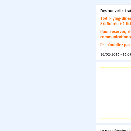
Des nouvelles fra
15€: Flying-diner
8€: Soirée + 1 tic
Pour réserver, 
communication su
Ps: n'oubliez pa
16/02/2016 - 16:09