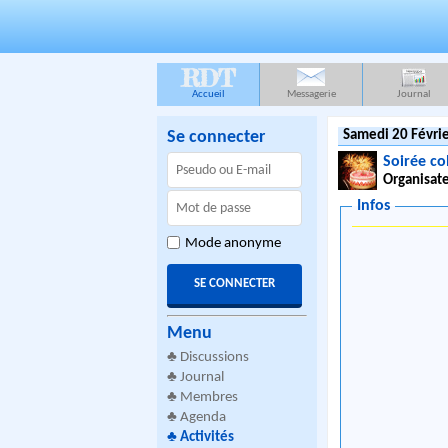
RDT
Accueil
Messagerie
Journal
Se connecter
Samedi 20 Févrie
Soirée co
Organisate
Infos
Mode anonyme
Menu
♣
Discussions
♣
Journal
♣
Membres
♣
Agenda
♣
Activités