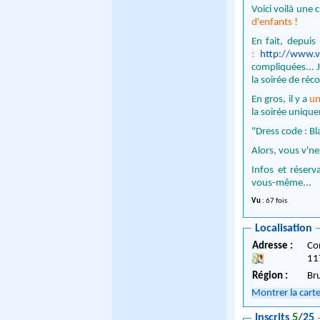
Voici voilà une
d'enfants !
En fait, depui
:
http://www.v
compliquées... J
la soirée de réc
En gros, il y a
un
la soirée unique
"Dress code : Bl
Alors, vous v'n
Infos et réserv
vous-même...
Vu
: 67 fois
Localisation
Adresse :
Co
11
Région :
Br
Montrer la cart
Inscrits
5
/25