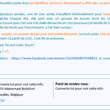
 chouette soirée dont
les bénéfices serviront directement à offrir des vacance
s plusieurs années, une de mes amies travaillent bénévolement pour
Vaca
pt.be
Chaque été, elle part avec un groupe de jeunes dont les vi
e trouve que c'est une très belle démarche et c'est pourquoi j'ai décidé de f
olte de fonds qui, franchement, a l'air bien sympa !
 souper, un concert de jazz puis une soirée dansante
. Le tout coûte
15€ en
ment (à partir de 22h), c'est 8€ en prévente.
ack Tie and Color Touch".
ez ?
=°)
ations :
https://www.facebook.com/events/1029600897098821
Je vous
Point de rendez-vous :
nnecte toi pour voir cette info
Connecte toi pour voir cette info
70
-
Watermael-Boitsfort
uxelles,
Belgique
e
>>