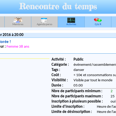
Rencontre du temps
Membres
Agenda perso
Activités
Q & R
r 2016 à 20:00
lorée !
ur :
Femme 38 ans
Activité :
Public
Catégorie :
événement/rassemblemen
Tags :
danser
Coût :
< 10€ et consommations s
Visibilité :
Visible par tout le monde
Durée :
05:00
Nbre de participants minimum :
2
Nbre de participants maximum :
25
Inscription à plusieurs possible :
oui
Limite d'inscription :
Heure de l'a
Limite de désinscription :
Heure de l'a