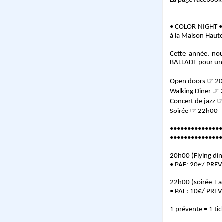
La page facebook 
• COLOR NIGHT • l
à la Maison Haute
Cette année, no
BALLADE pour une
Open doors ☞ 2
Walking Diner ☞
Concert de jazz 
Soirée ☞ 22h00
•••••••••••••••
•••••••••••••••
20h00 (Flying din
• PAF: 20€/ PRE
22h00 (soirée + 
• PAF: 10€/ PRE
1 prévente = 1 ti