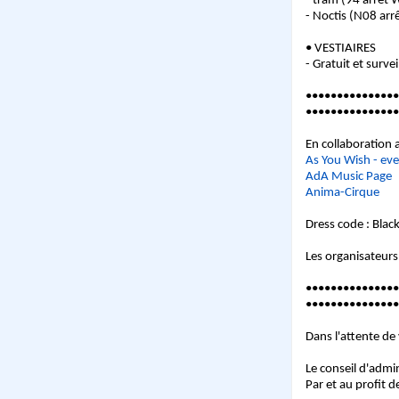
- tram (94 arrêt 
- Noctis (N08 arr
• VESTIAIRES
- Gratuit et survei
•••••••••••••••
•••••••••••••••
En collaboration 
As You Wish - eve
AdA Music Page
Anima-Cirque
Dress code : Blac
Les organisateurs 
•••••••••••••••
•••••••••••••••
Dans l'attente de
Le conseil d'admi
Par et au profit 