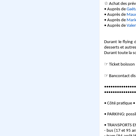
☆ Achat des pré
• Auprès de
Gaét
• Auprès de
Mau
• Auprès de
Marie
• Auprès de
Valen
Durant le flying 
desserts et autres
Durant toute la s
☞ Ticket boisson 
☞ Bancontact di
•••••••••••••••
•••••••••••••••
• Côté pratique •
• PARKING: possib
• TRANSPORTS 
- bus (17 et 95 a