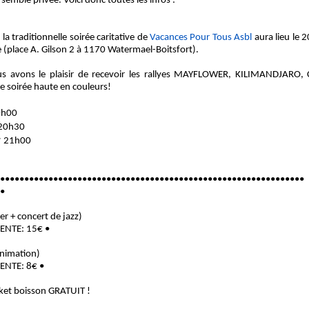
semble privée. Voici donc toutes les infos :
a traditionnelle soirée caritative de
Vacances Pour Tous Asbl
aura lieu le 
 (place A. Gilson 2 à 1170 Watermael-Boitsfort).
us avons le plaisir de recevoir les rallyes MAYFLOWER, KILIMANDJARO,
 soirée haute en couleurs!
0h00
 20h30
☞ 21h00
•••••••••••
••••••••••••••••••••••••••
••••••••••••••••••••••••••
•
er + concert de jazz)
VENTE: 15€ •
animation)
VENTE: 8€ •
cket boisson GRATUIT !