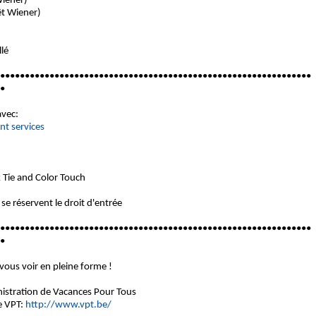
Wiener)
êt Wiener)
llé
•••••••••••
••••••••••••••••••••••••••
••••••••••••••••••••••••••
•
avec:
nt services
k Tie and Color Touch
se réservent le droit d'entrée
•••••••••••
••••••••••••••••••••••••••
••••••••••••••••••••••••••
•
 vous voir en pleine forme !
nistration de Vacances Pour Tous
de VPT:
http://www.vpt.be/