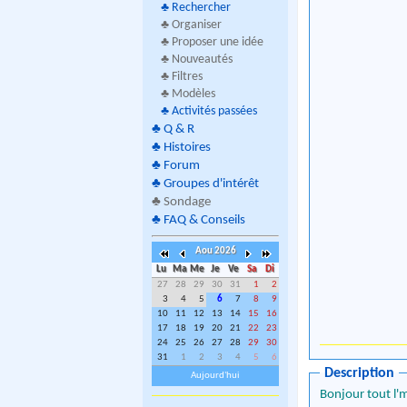
♣
Rechercher
♣ Organiser
♣ Proposer une idée
♣ Nouveautés
♣ Filtres
♣ Modèles
♣
Activités passées
♣
Q & R
♣
Histoires
♣
Forum
♣
Groupes d'intérêt
♣
Sondage
♣
FAQ & Conseils
Aou 2026
Lu
Ma
Me
Je
Ve
Sa
Di
27
28
29
30
31
1
2
3
4
5
6
7
8
9
10
11
12
13
14
15
16
17
18
19
20
21
22
23
24
25
26
27
28
29
30
31
1
2
3
4
5
6
Description
Aujourd'hui
Bonjour tout l