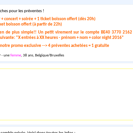
îches pour les préventes !
 + concert + soirée + 1 ticket boisson offert (dès 20h)
ket boisson offert (à partir de 22h)
rien de plus simple!! Un petit virement sur le compte BE40 3770 2162
ivante: "X entrées à XX heures - prénom + nom + color night 2016"
s notre promo exclusive --> 4 préventes achetées = 1 gratuite
 - une
femme
, 38 ans, Belgique/Bruxelles