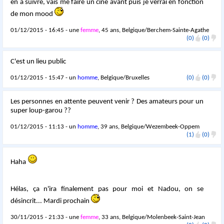
en à suivre, vais me faire un ciné avant puis je verrai en fonction
de mon mood
01/12/2015 - 16:45 - une
femme
, 45 ans, Belgique/Berchem-Sainte-Agathe
(0)
(0)
C'est un lieu public
01/12/2015 - 15:47 - un
homme
, Belgique/Bruxelles
(0)
(0)
Les personnes en attente peuvent venir ? Des amateurs pour un
super loup-garou ??
01/12/2015 - 11:13 - un
homme
, 39 ans, Belgique/Wezembeek-Oppem
(1)
(0)
Haha
Hélas, ça n'ira finalement pas pour moi et Nadou, on se
désincrit... Mardi prochain
30/11/2015 - 21:33 - une
femme
, 33 ans, Belgique/Molenbeek-Saint-Jean