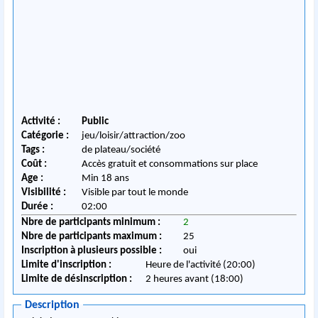
Activité :
Public
Catégorie :
jeu/loisir/attraction/zoo
Tags :
de plateau/société
Coût :
Accès gratuit et consommations sur place
Age :
Min 18 ans
Visibilité :
Visible par tout le monde
Durée :
02:00
Nbre de participants minimum :
2
Nbre de participants maximum :
25
Inscription à plusieurs possible :
oui
Limite d'inscription :
Heure de l'activité (20:00)
Limite de désinscription :
2 heures avant (18:00)
Description