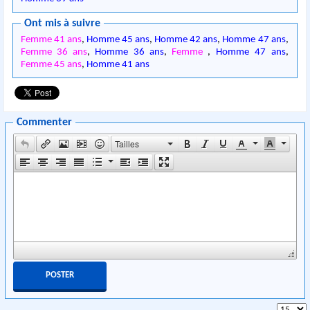
Ont mis à suivre
Femme 41 ans
,
Homme 45 ans
,
Homme 42 ans
,
Homme 47 ans
,
Femme 36 ans
,
Homme 36 ans
,
Femme
,
Homme 47 ans
,
Femme 45 ans
,
Homme 41 ans
Commenter
Tailles