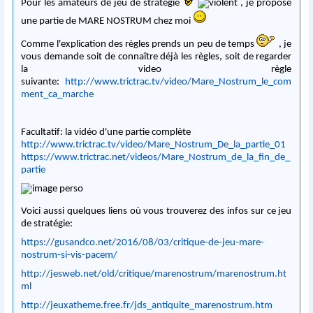
Pour les amateurs de jeu de stratégie
, je propose
une partie de MARE NOSTRUM chez moi
Comme l'explication des règles prends un peu de temps
, je
vous demande soit de connaître déjà les règles, soit de regarder
la video règle
suivante:
http://www.trictrac.tv/video/Mare_Nostrum_le_com
ment_ca_marche
Facultatif: la vidéo d'une partie complète
http://www.trictrac.tv/video/Mare_Nostrum_De_la_partie_01
https://www.trictrac.net/videos/Mare_Nostrum_de_la_fin_de_
partie
Voici aussi quelques liens où vous trouverez des infos sur ce jeu
de stratégie:
https://gusandco.net/2016/08/03/critique-de-jeu-mare-
nostrum-si-vis-pacem/
http://jesweb.net/old/critique/marenostrum/marenostrum.ht
ml
http://jeuxatheme.free.fr/jds_antiquite_marenostrum.htm