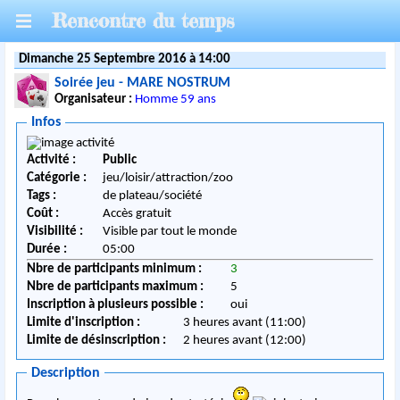
Rencontre du temps
Dimanche 25 Septembre 2016 à 14:00
Soirée jeu - MARE NOSTRUM
Organisateur :
Homme 59 ans
Infos
Activité :
Public
Catégorie :
jeu/loisir/attraction/zoo
Tags :
de plateau/société
Coût :
Accès gratuit
Visibilité :
Visible par tout le monde
Durée :
05:00
Nbre de participants minimum :
3
Nbre de participants maximum :
5
Inscription à plusieurs possible :
oui
Limite d'inscription :
3 heures avant (11:00)
Limite de désinscription :
2 heures avant (12:00)
Description