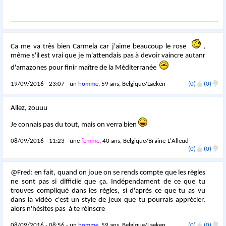
Ca me va très bien Carmela car j'aime beaucoup le rose
,
même s'il est vrai que je m'attendais pas à devoir vaincre autanr
d'amazones pour finir maître de la Méditerranée
19/09/2016 - 23:07 - un
homme
, 59 ans, Belgique/Laeken
(0)
(0)
Allez, zouuu
Je connais pas du tout, mais on verra bien
08/09/2016 - 11:23 - une
femme
, 40 ans, Belgique/Braine-L'Alleud
(0)
(0)
@Fred: en fait, quand on joue on se rends compte que les règles
ne sont pas si difficile que ça. Indépendament de ce que tu
trouves compliqué dans les règles, si d'après ce que tu as vu
dans la vidéo c'est un style de jeux que tu pourrais apprécier,
alors n'hésites pas à te réinscre
08/09/2016 - 08:56 - un
homme
, 59 ans, Belgique/Laeken
(0)
(0)