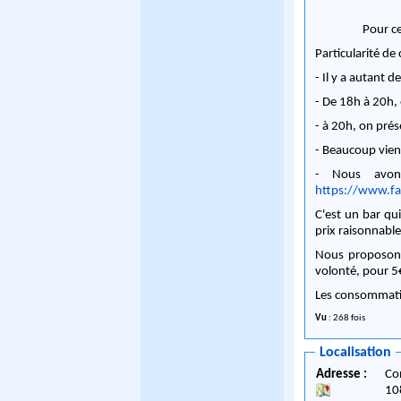
Pour ce
Particularité de 
- Il y a autant
- De 18h à 20h,
- à 20h, on prés
- Beaucoup vienn
- Nous avon
https://www.f
C'est un bar qu
prix raisonnable
Nous proposons
volonté, pour 5
Les consommatio
Vu
: 268 fois
Localisation
Adresse :
Co
10