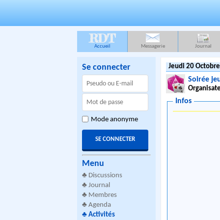
RDT
Accueil
Messagerie
Journal
Se connecter
Jeudi 20 Octobre
Soirée je
Organisate
Infos
Mode anonyme
Menu
♣
Discussions
♣
Journal
♣
Membres
♣
Agenda
♣
Activités