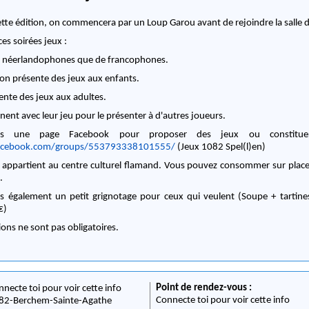
tte édition, on commencera par un Loup Garou avant de rejoindre la salle d
ces soirées jeux :
 de néerlandophones que de francophones.
 on présente des jeux aux enfants.
ente des jeux aux adultes.
ent avec leur jeu pour le présenter à d'autres joueurs.
s une page Facebook pour proposer des jeux ou constituer
acebook.com/groups/553793338101555/
(Jeux 1082 Spel(l)en)
i appartient au centre culturel flamand. Vous pouvez consommer sur place
.
 également un petit grignotage pour ceux qui veulent (Soupe + tartines
€)
ns ne sont pas obligatoires.
Point de rendez-vous :
nnecte toi pour voir cette info
Connecte toi pour voir cette info
82
-
Berchem-Sainte-Agathe