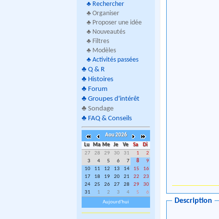
♣
Rechercher
♣ Organiser
♣ Proposer une idée
♣ Nouveautés
♣ Filtres
♣ Modèles
♣
Activités passées
♣
Q & R
♣
Histoires
♣
Forum
♣
Groupes d'intérêt
♣
Sondage
♣
FAQ & Conseils
Aou 2026
Lu
Ma
Me
Je
Ve
Sa
Di
27
28
29
30
31
1
2
3
4
5
6
7
8
9
10
11
12
13
14
15
16
17
18
19
20
21
22
23
24
25
26
27
28
29
30
31
1
2
3
4
5
6
Description
Aujourd'hui