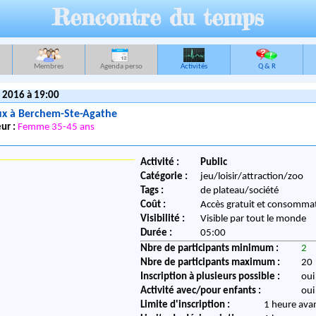
Rencontre du temps
Membres
Agenda perso
Activités
Q & R
 2016 à 19:00
ux à Berchem-Ste-Agathe
ur :
Femme 35-45 ans
Activité :
Public
Catégorie :
jeu/loisir/attraction/zoo
Tags :
de plateau/société
Coût :
Accès gratuit et consommat
Visibilité :
Visible par tout le monde
Durée :
05:00
Nbre de participants minimum :
2
Nbre de participants maximum :
20
Inscription à plusieurs possible :
oui
Activité avec/pour enfants :
oui
Limite d'inscription :
1 heure ava