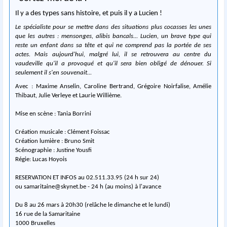
Il y a des types sans histoire, et puis il y a Lucien !
Le spécialiste pour se mettre dans des situations plus cocasses les unes
que les autres : mensonges, alibis bancals... Lucien, un brave type qui
reste un enfant dans sa tête et qui ne comprend pas la portée de ses
actes. Mais aujourd'hui, malgré lui, il se retrouvera au centre du
vaudeville qu'il a provoqué et qu'il sera bien obligé de dénouer. Si
seulement il s'en souvenait...
Avec : Maxime Anselin, Caroline Bertrand, Grégoire Noirfalise, Amélie
Thibaut, Julie Verleye et Laurie Willième.
Mise en scène : Tania Borrini
Création musicale : Clément Foissac
Création lumière : Bruno Smit
Scénographie : Justine Yousfi
Régie: Lucas Hoyois
RESERVATION ET INFOS au 02.511.33.95 (24 h sur 24)
ou
samaritaine@skynet.be
- 24 h (au moins) à l'avance
Du 8 au 26 mars à 20h30 (relâche le dimanche et le lundi)
16 rue de la Samaritaine
1000 Bruxelles