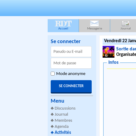
RDT
Accueil
Messagerie
Journal
Se connecter
Vendredi 22 Janv
Sortie da
Organisate
Infos
Mode anonyme
Menu
♣
Discussions
♣
Journal
♣
Membres
♣
Agenda
♣
Activités