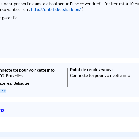
 une super sortie dans la discothèque Fuse ce vendredi. L'entrée est à 10 e
 suivant ce lien :
http://dhb.ticketshark.be/
).
 garantie.
Point de rendez-vous :
nnecte toi pour voir cette info
Connecte toi pour voir cette info
00
-
Bruxelles
uxelles,
Belgique
e
>>
ns