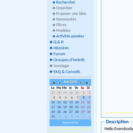
♣
Rechercher
♣ Organiser
♣ Proposer une idée
♣ Nouveautés
♣ Filtres
♣ Modèles
♣
Activités passées
♣
Q & R
♣
Histoires
♣
Forum
♣
Groupes d'intérêt
♣
Sondage
♣
FAQ & Conseils
Aou 2026
Lu
Ma
Me
Je
Ve
Sa
Di
27
28
29
30
31
1
2
3
4
5
6
7
8
9
10
11
12
13
14
15
16
17
18
19
20
21
22
23
24
25
26
27
28
29
30
31
1
2
3
4
5
6
Description
Aujourd'hui
Hello Everybody 