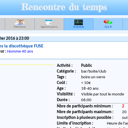
Rencontre du temps
Membres
Agenda perso
Activités
Q & R
ier 2016 à 23:00
ns la discothèque FUSE
ur :
Homme 40 ans
Activité :
Public
Catégorie :
bar/boite/club
Tags :
boire un verre
Coût :
< 10€
Age :
18-40 ans
Visibilité :
Visible par tout le monde
Durée :
06:00
Nbre de participants minimum :
2
Nbre de participants maximum :
20
Inscription à plusieurs possible :
oui
Limite d'inscription :
Heure de l'a