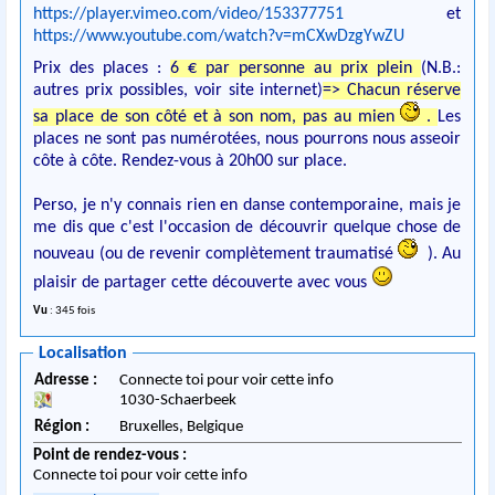
https://player.vimeo.com/video/153377751
et
https://www.youtube.com/watch?v=mCXwDzgYwZU
Prix des places :
6 € par personne au prix plein
(N.B.:
autres prix possibles, voir site internet)
=> Chacun réserve
sa place de son côté et à son nom, pas au mien
.
Les
places ne sont pas numérotées, nous pourrons nous asseoir
côte à côte. Rendez-vous à 20h00 sur place.
Perso, je n'y connais rien en danse contemporaine, mais je
me dis que c'est l'occasion de découvrir quelque chose de
nouveau (ou de revenir complètement traumatisé
). Au
plaisir de partager cette découverte avec vous
Vu
: 345 fois
Localisation
Adresse :
Connecte toi pour voir cette info
1030
-
Schaerbeek
Région :
Bruxelles,
Belgique
Point de rendez-vous :
Connecte toi pour voir cette info