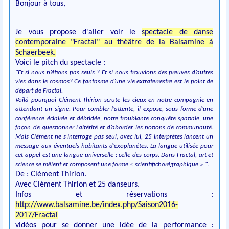
Bonjour à tous,
Je vous propose d'aller voir le
spectacle de danse
contemporaine "Fractal" au théâtre de la Balsamine à
Schaerbeek.
Voici le pitch du spectacle :
"Et si nous n’étions pas seuls ? Et si nous trouvions des preuves d’autres
vies dans le cosmos? Ce fantasme d’une vie extraterrestre est le point de
départ de Fractal.
Voilà pourquoi Clément Thirion scrute les cieux en notre compagnie en
attendant un signe. Pour combler l’attente, il expose, sous forme d’une
conférence éclairée et débridée, notre troublante conquête spatiale, une
façon de questionner l’altérité et d’aborder les notions de communauté.
Mais Clément ne s’interroge pas seul, avec lui, 25 interprètes lancent un
message aux éventuels habitants d’exoplanètes. La langue utilisée pour
cet appel est une langue universelle : celle des corps. Dans Fractal, art et
science se mêlent et composent une forme « scientifichorégraphique ».".
De : Clément Thirion.
Avec Clément Thirion et 25 danseurs.
Infos et réservations :
http://www.balsamine.be/index.php/Saison2016-
2017/Fractal
vidéos pour se donner une idée de la performance :