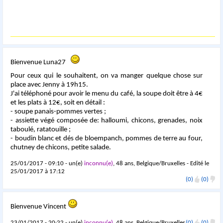
Bienvenue Luna27
Pour ceux qui le souhaitent, on va manger quelque chose sur
place avec Jenny à 19h15.
J'ai téléphoné pour avoir le menu du café, la soupe doit être à 4€
et les plats à 12€, soit en détail :
- soupe panais-pommes vertes ;
- assiette végé composée de: halloumi, chicons, grenades, noix
taboulé, ratatouille ;
- boudin blanc et dés de bloempanch, pommes de terre au four,
chutney de chicons, petite salade.
25/01/2017 - 09:10 - un(e)
inconnu(e)
, 48 ans, Belgique/Bruxelles - Edité le
25/01/2017 à 17:12
(0)
(0)
Bienvenue Vincent
23/01/2017 - 20:22 - un(e)
inconnu(e)
, 48 ans, Belgique/Bruxelles
(0)
(0)