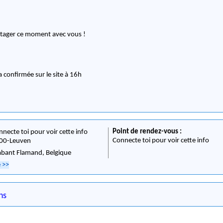
artager ce moment avec vous !
ra confirmée sur le site à 16h
Point de rendez-vous :
nnecte toi pour voir cette info
Connecte toi pour voir cette info
00
-
Leuven
abant Flamand,
Belgique
e
>>
ns