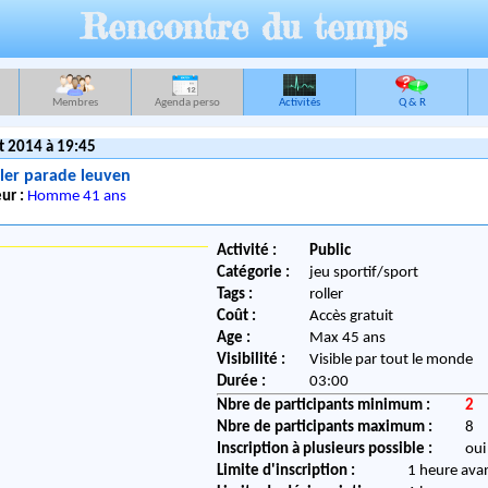
Rencontre du temps
Membres
Agenda perso
Activités
Q & R
t 2014 à 19:45
ler parade leuven
ur :
Homme 41 ans
Activité :
Public
Catégorie :
jeu sportif/sport
Tags :
roller
Coût :
Accès gratuit
Age :
Max 45 ans
Visibilité :
Visible par tout le monde
Durée :
03:00
Nbre de participants minimum :
2
Nbre de participants maximum :
8
Inscription à plusieurs possible :
oui
Limite d'inscription :
1 heure ava