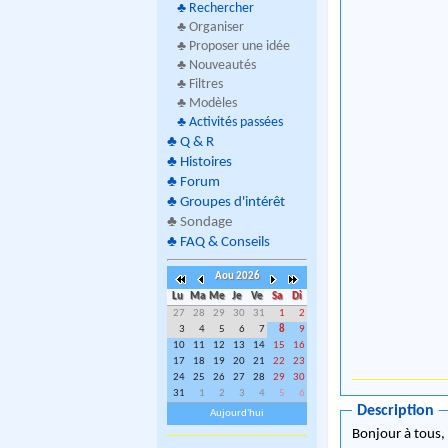
♣
Rechercher
♣ Organiser
♣ Proposer une idée
♣ Nouveautés
♣ Filtres
♣ Modèles
♣
Activités passées
♣
Q & R
♣
Histoires
♣
Forum
♣
Groupes d'intérêt
♣
Sondage
♣
FAQ & Conseils
Aou 2026
Lu
Ma
Me
Je
Ve
Sa
Di
27
28
29
30
31
1
2
3
4
5
6
7
8
9
10
11
12
13
14
15
16
17
18
19
20
21
22
23
24
25
26
27
28
29
30
31
1
2
3
4
5
6
Description
Aujourd'hui
Bonjour à tous,