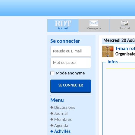
RDT
Accueil
Messagerie
Journal
Se connecter
Mercredi 20 Aoû
T-man rol
Organisate
Infos
Mode anonyme
Menu
♣
Discussions
♣
Journal
♣
Membres
♣
Agenda
♣
Activités