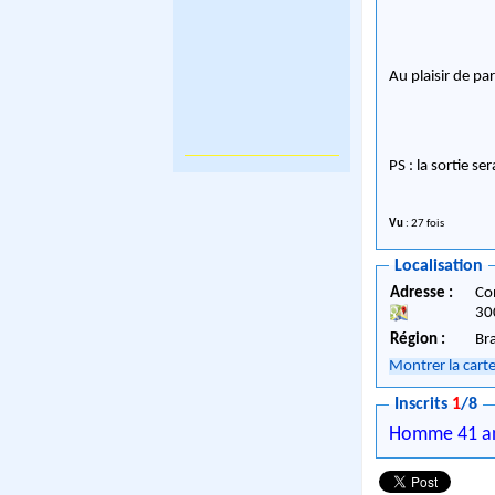
Au plaisir de p
PS : la sortie se
Vu
: 27 fois
Localisation
Adresse :
Co
30
Région :
Br
Montrer la cart
Inscrits
1
/8
Homme 41 a