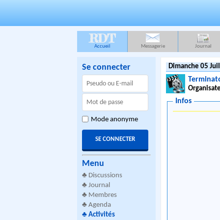
RDT
Accueil
Messagerie
Journal
Se connecter
Dimanche 05 Juil
Terminat
Organisate
Infos
Mode anonyme
Menu
♣
Discussions
♣
Journal
♣
Membres
♣
Agenda
♣
Activités