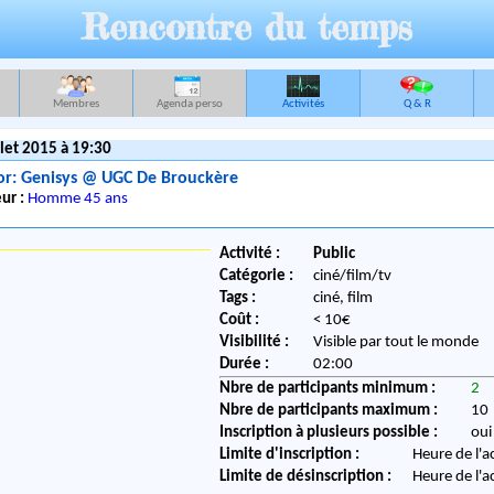
Rencontre du temps
Membres
Agenda perso
Activités
Q & R
let 2015 à 19:30
or: Genisys @ UGC De Brouckère
ur :
Homme 45 ans
Activité :
Public
Catégorie :
ciné/film/tv
Tags :
ciné, film
Coût :
< 10€
Visibilité :
Visible par tout le monde
Durée :
02:00
Nbre de participants minimum :
2
Nbre de participants maximum :
10
Inscription à plusieurs possible :
oui
Limite d'inscription :
Heure de l'a
Limite de désinscription :
Heure de l'a