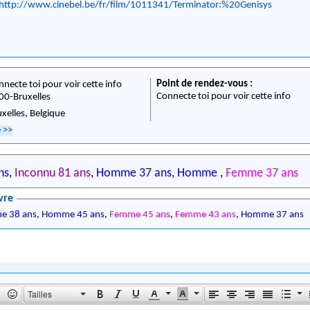
http://www.cinebel.be/fr/film/1011341/Terminator:%20Genisys
Point de rendez-vous :
nnecte toi pour voir cette info
Connecte toi pour voir cette info
00
-
Bruxelles
uxelles,
Belgique
e
>>
ns
,
Inconnu 81 ans
,
Homme 37 ans
,
Homme
,
Femme 37 ans
vre
e 38 ans
,
Homme 45 ans
,
Femme 45 ans
,
Femme 43 ans
,
Homme 37 ans
Tailles