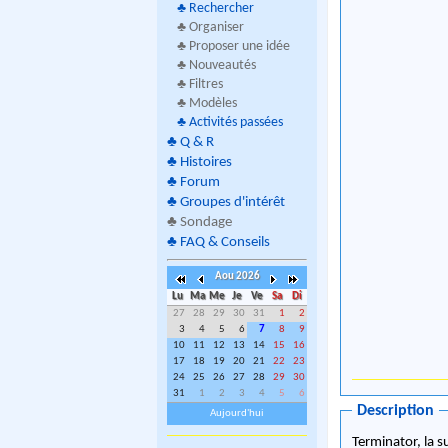
♣
Rechercher
♣ Organiser
♣ Proposer une idée
♣ Nouveautés
♣ Filtres
♣ Modèles
♣
Activités passées
♣
Q & R
♣
Histoires
♣
Forum
♣
Groupes d'intérêt
♣
Sondage
♣
FAQ & Conseils
Aou 2026
Lu
Ma
Me
Je
Ve
Sa
Di
27
28
29
30
31
1
2
3
4
5
6
7
8
9
10
11
12
13
14
15
16
17
18
19
20
21
22
23
24
25
26
27
28
29
30
31
1
2
3
4
5
6
Description
Aujourd'hui
Terminator, la s