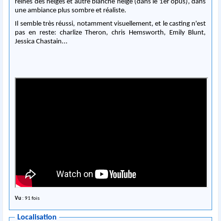
reines des neiges et autre blanche neige (dans le 1er opus), dans
une ambiance plus sombre et réaliste.
Il semble très réussi, notamment visuellement, et le casting n'est
pas en reste: charlize Theron, chris Hemsworth, Emily Blunt,
Jessica Chastain...
Vu
: 91 fois
Localisation