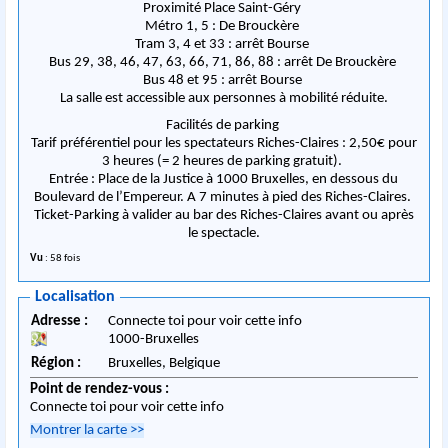
Proximité Place Saint-Géry
Métro 1, 5 : De Brouckère
Tram 3, 4 et 33 : arrêt Bourse
Bus 29, 38, 46, 47, 63, 66, 71, 86, 88 : arrêt De Brouckère
Bus 48 et 95 : arrêt Bourse
La salle est accessible aux personnes à mobilité réduite.
Facilités de parking
Tarif préférentiel pour les spectateurs Riches-Claires : 2,50€ pour
3 heures (= 2 heures de parking gratuit).
Entrée : Place de la Justice à 1000 Bruxelles, en dessous du
Boulevard de l’Empereur. A 7 minutes à pied des Riches-Claires.
Ticket-Parking à valider au bar des Riches-Claires avant ou après
le spectacle.
Vu
: 58 fois
Localisation
Adresse :
Connecte toi pour voir cette info
1000
-
Bruxelles
Région :
Bruxelles,
Belgique
Point de rendez-vous :
Connecte toi pour voir cette info
Montrer la carte
>>