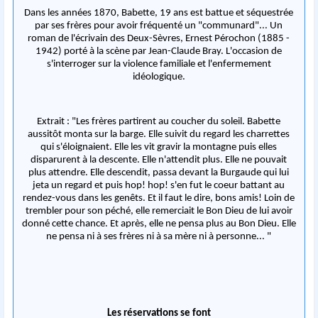
Dans les années 1870, Babette, 19 ans est battue et séquestrée
par ses frères pour avoir fréquenté un "communard"... Un
roman de l'écrivain des Deux-Sèvres, Ernest Pérochon (1885 -
1942) porté à la scène par Jean-Claude Bray. L'occasion de
s'interroger sur la violence familiale et l'enfermement
idéologique.
Extrait : "Les frères partirent au coucher du soleil. Babette
aussitôt monta sur la barge. Elle suivit du regard les charrettes
qui s'éloignaient. Elle les vit gravir la montagne puis elles
disparurent à la descente. Elle n'attendit plus. Elle ne pouvait
plus attendre. Elle descendit, passa devant la Burgaude qui lui
jeta un regard et puis hop! hop! s'en fut le coeur battant au
rendez-vous dans les genêts. Et il faut le dire, bons amis! Loin de
trembler pour son péché, elle remerciait le Bon Dieu de lui avoir
donné cette chance. Et après, elle ne pensa plus au Bon Dieu. Elle
ne pensa ni à ses frères ni à sa mère ni à personne... "
Les réservations se font