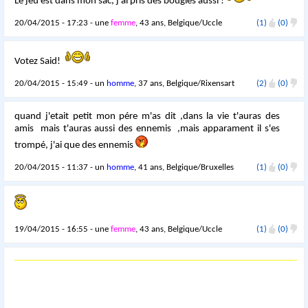
Le jeu est dans mon sac, j'ai pris des bougies aussi !
20/04/2015 - 17:23 - une
femme
, 43 ans, Belgique/Uccle
(1)
(0)
Votez Said!
20/04/2015 - 15:49 - un
homme
, 37 ans, Belgique/Rixensart
(2)
(0)
quand j'etait petit mon pére m'as dit ,dans la vie t'auras des
amis mais t'auras aussi des ennemis ,mais apparament il s'es
trompé, j'ai que des ennemis
20/04/2015 - 11:37 - un
homme
, 41 ans, Belgique/Bruxelles
(1)
(0)
19/04/2015 - 16:55 - une
femme
, 43 ans, Belgique/Uccle
(1)
(0)