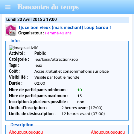
Rencontre du temps
Lundi 20 Avril 2015 à 19:00
Tjs ce bon vieux (mais méchant) Loup Garou !
Organisateur :
Femme 43 ans
Infos
Activité :
Public
Catégorie :
jeu/loisir/attraction/zoo
Tags :
jeux
Coût :
Accès gratuit et consommations sur place
Visibilité :
Visible par tout le monde
Durée :
02:00
Nbre de participants minimum :
10
Nbre de participants maximum :
15
Inscription à plusieurs possible :
non
Limite d'inscription :
2 heures avant (17:00)
Limite de désinscription :
12 heures avant (07:00)
Description
Ahouououououou Ahouououououou