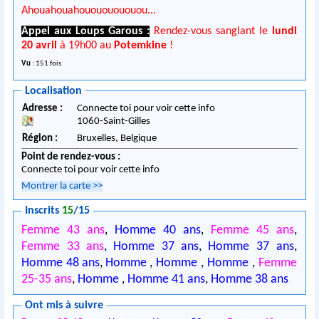
Ahouahouahouououououou...
Appel aux Loups Garous :
Rendez-vous sanglant le
lundi
20 avril
à 19h00 au
Potemkine
!
Vu
: 151 fois
Localisation
Adresse :
Connecte toi pour voir cette info
1060
-
Saint-Gilles
Région :
Bruxelles,
Belgique
Point de rendez-vous :
Connecte toi pour voir cette info
Montrer la carte
>>
Inscrits
15
/15
Femme 43 ans
,
Homme 40 ans
,
Femme 45 ans
,
Femme 33 ans
,
Homme 37 ans
,
Homme 37 ans
,
Homme 48 ans
,
Homme
,
Homme
,
Homme
,
Femme
25-35 ans
,
Homme
,
Homme 41 ans
,
Homme 38 ans
Ont mis à suivre