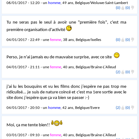
06/01/2017 - 12:20 - un
homme
, 49 ans, Belgique/Woluwe-Saint-Lambert
(0)
(0)
Tu ne seras pas le seul à avoir une "première fois", c'est ma
première organisation d'activité
04/01/2017 - 22:49 - une
femme
, 38 ans, Belgique/Ixelles
(0)
(0)
Perso, je n'ai jamais eu de mauvaise surprise, avec ce site
04/01/2017 - 21:11 - une
femme
, 40 ans, Belgique/Braine-L'Alleud
(2)
(0)
j'ai lu les bouquins et vu les films donc j’espère ne pas trop me
ridiculisé... je suis de nature coincé et c'est ma 1ere sortie avec le
site donc j’espère que ça va bien se passer :-)
04/01/2017 - 20:50 - un
homme
, 42 ans, Belgique/Evere
(2)
(0)
Moi, ça me tente bien!!
03/01/2017 - 09:10 - une
femme
, 40 ans, Belgique/Braine-L'Alleud