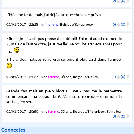
(2)
(0)
L'idée me tente mais j'ai déjà quelque chose de prévu...
02/01/2017 - 22:28 - un
homme
, Belgique/Schaerbeek
(0)
(0)
Mince, je n'avais pas pensé à ce détail! J'ai moi aussi examen le
9, mais de l'autre côté, je surveille! Le boulot arrivera après pour
moi
S'il y a des motivés je referai sûrement plus tard dans l'année.
02/01/2017 - 21:27 - une
femme
, 38 ans, Belgique/Ixelles
(1)
(0)
Grande fan mais en plein blocus... Peux pas me le permettre
commençant ma session le 9. Mais si tu reproposes un jour la
sortie, j'en serai!
02/01/2017 - 20:50 - une
femme
, 33 ans, Belgique/Molenbeek-Saint-Jean
(0)
(0)
Connectés