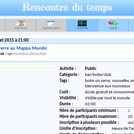
Rencontre du temps
Membres
Agenda perso
Activités
Q & R
let 2015 à 21:00
 verre au Mappa Mundo
ur :
un
membre désactivé
Activité :
Public
Catégorie :
bar/boite/club
Tags :
boire un verre, nouvelles am
bienvenue aux nouveaux
Coût :
Accès gratuit et consommat
Visibilité :
Visible par tout le monde
Durée :
02:00
Nbre de participants minimum :
2
Nbre de participants maximum :
10
Inscription à plusieurs possible :
oui
Limite d'inscription :
Heure de l'a