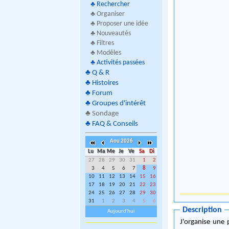
♣
Rechercher
♣ Organiser
♣ Proposer une idée
♣ Nouveautés
♣ Filtres
♣ Modèles
♣
Activités passées
♣
Q & R
♣
Histoires
♣
Forum
♣
Groupes d'intérêt
♣
Sondage
♣
FAQ & Conseils
Aou 2026
Lu
Ma
Me
Je
Ve
Sa
Di
27
28
29
30
31
1
2
3
4
5
6
7
8
9
10
11
12
13
14
15
16
17
18
19
20
21
22
23
24
25
26
27
28
29
30
31
1
2
3
4
5
6
Description
Aujourd'hui
J'organise une