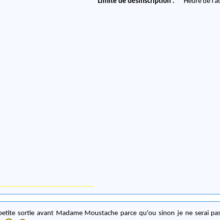
Limite de désinscription :
Heure de l'a
 petite sortie avant Madame Moustache parce qu'ou sinon je ne serai pa