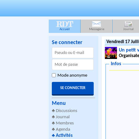
RDT
Accueil
Messagerie
Journal
Se connecter
Vendredi 17 Juil
Un petit
Organisate
Infos
Mode anonyme
Menu
♣
Discussions
♣
Journal
♣
Membres
♣
Agenda
♣
Activités