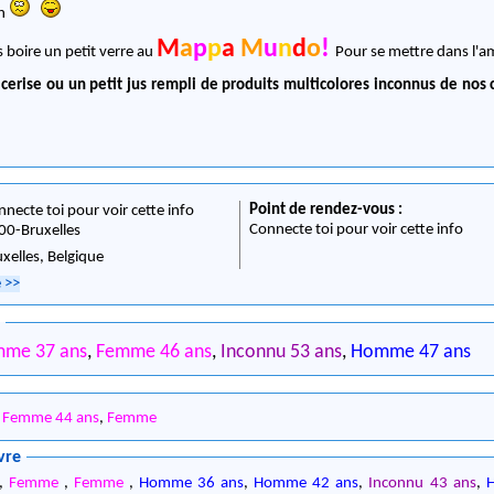
3h
M
a
p
p
a
M
u
n
d
o
!
 boire un petit verre au
Pour se mettre dans l'
 cerise ou un petit jus rempli de produits
multicolores
inconnus de nos 
Point de rendez-vous :
nnecte toi pour voir cette info
Connecte toi pour voir cette info
00
-
Bruxelles
uxelles,
Belgique
e
>>
0
mme 37 ans
,
Femme 46 ans
,
Inconnu 53 ans
,
Homme 47 ans
,
Femme 44 ans
,
Femme
vre
,
Femme
,
Femme
,
Homme 36 ans
,
Homme 42 ans
,
Inconnu 43 ans
,