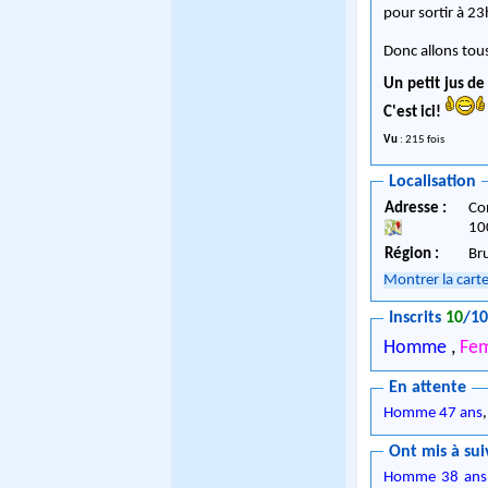
pour sortir à 2
Donc allons tous
Un petit jus de
C'est ici!
Vu
: 215 fois
Localisation
Adresse :
Co
10
Région :
Br
Montrer la cart
Inscrits
10
/1
Homme
,
Fe
En attente
Homme 47 ans
Ont mis à sui
Homme 38 ans