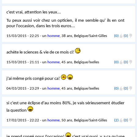
c'est vrai, attention les yeux...
Tu peux aussi voir chez un opticien, il me semble qu' ils en ont
pour l'occasion, dans les trois euros...
15/03/2015 - 22:25 - un
homme
, 38 ans, Belgique/Saint-Gilles
(0)
(0)
achète le sciences & vie de ce mois ci!
15/03/2015 - 21:11 - un
homme
, 45 ans, Belgique/Ixelles
(0)
(0)
j'ai même pris congé pour ca!
04/03/2015 - 23:29 - un
homme
, 45 ans, Belgique/Ixelles
(0)
(0)
si c'est une éclipse d'au moins 80%, je vais sérieusement étudier
la question
17/02/2015 - 22:22 - un
homme
, 50 ans, Belgique/Saint-Gilles
(2)
(0)
je prend congé pour l'occasion!
c'est vrai quoi, y a ca qu'une