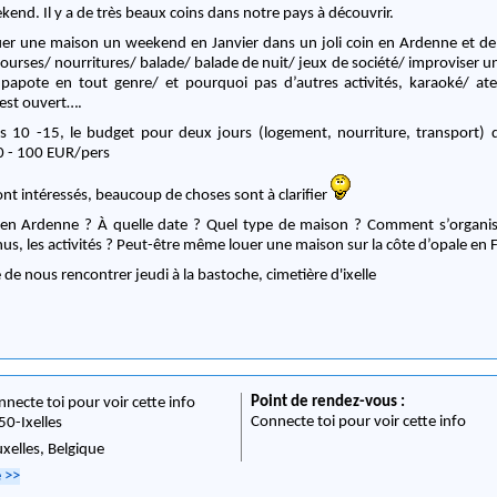
end. Il y a de très beaux coins dans notre pays à découvrir.
ouer une maison un weekend en Janvier dans un joli coin en Ardenne et de
urses/ nourritures/ balade/ balade de nuit/ jeux de société/ improviser 
papote en tout genre/ et pourquoi pas d’autres activités, karaoké/ ate
est ouvert….
 10 -15, le budget pour deux jours (logement, nourriture, transport) d
0 - 100 EUR/pers
nt intéressés, beaucoup de choses sont à clarifier
 en Ardenne ? À quelle date ? Quel type de maison ? Comment s’organis
us, les activités ? Peut-être même louer une maison sur la côte d’opale en 
de nous rencontrer jeudi à la bastoche, cimetière d'ixelle
Point de rendez-vous :
nnecte toi pour voir cette info
Connecte toi pour voir cette info
50
-
Ixelles
uxelles,
Belgique
e
>>