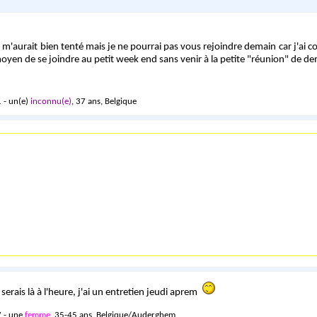
 m'aurait bien tenté mais je ne pourrai pas vous rejoindre demain car j'ai c
n moyen de se joindre au petit week end sans venir à la petite "réunion" de d
 - un(e)
inconnu(e)
, 37 ans, Belgique
e serais là à l'heure, j'ai un entretien jeudi aprem
 - une
femme
, 35-45 ans, Belgique/Auderghem