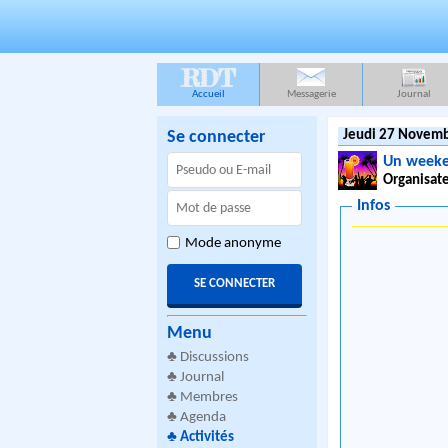
RDT
Accueil
Messagerie
Journal
Se connecter
Jeudi 27 Novemb
Un weeke
Organisate
Infos
Mode anonyme
Menu
♣
Discussions
♣
Journal
♣
Membres
♣
Agenda
♣
Activités