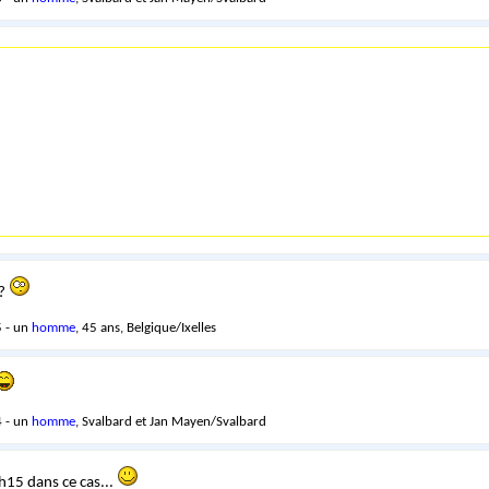
g?
 - un
homme
, 45 ans, Belgique/Ixelles
 - un
homme
, Svalbard et Jan Mayen/Svalbard
0h15 dans ce cas...