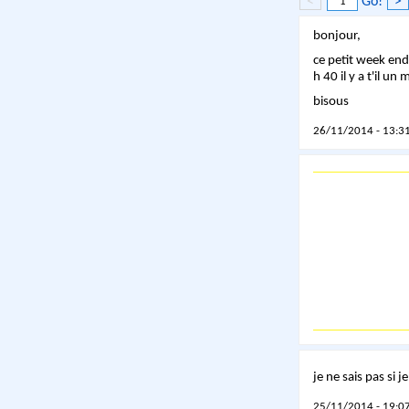
<
Go!
>
bonjour,
ce petit week end
h 40 il y a t'il u
bisous
26/11/2014 - 13:31
je ne sais pas si j
25/11/2014 - 19:07