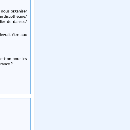
 nous organiser
une discothèque/
lier de danses/
evrait être aux
e-t-on pour les
France ?