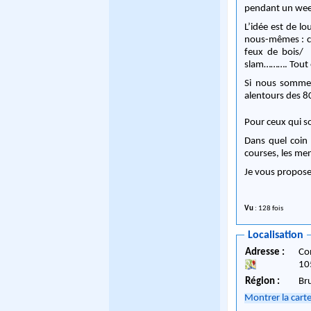
pendant un week
L’idée est de l
nous-mêmes : co
feux de bois/ 
slam………. Tout 
Si nous sommes
alentours des 8
Pour ceux qui so
Dans quel coin
courses, les men
Je vous propose 
Vu
: 128 fois
Localisation
Adresse :
Co
10
Région :
Br
Montrer la cart