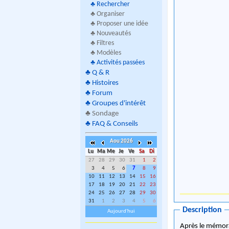
♣
Rechercher
♣ Organiser
♣ Proposer une idée
♣ Nouveautés
♣ Filtres
♣ Modèles
♣
Activités passées
♣
Q & R
♣
Histoires
♣
Forum
♣
Groupes d'intérêt
♣
Sondage
♣
FAQ & Conseils
Aou 2026
Lu
Ma
Me
Je
Ve
Sa
Di
27
28
29
30
31
1
2
3
4
5
6
7
8
9
10
11
12
13
14
15
16
17
18
19
20
21
22
23
24
25
26
27
28
29
30
31
1
2
3
4
5
6
Description
Aujourd'hui
Après le mémor