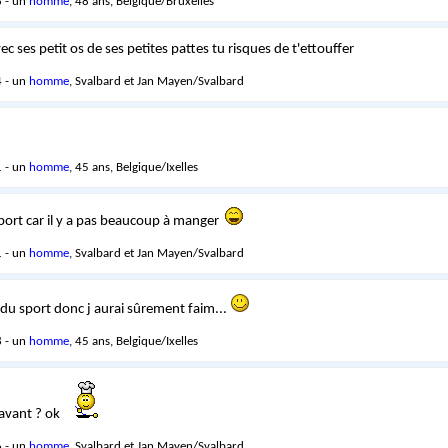
 - un
homme
, 48 ans, Belgique/Bruxelles
ec ses petit os de ses petites pattes tu risques de t'ettouffer
 - un
homme
, Svalbard et Jan Mayen/Svalbard
 - un
homme
, 45 ans, Belgique/Ixelles
sport car il y a pas beaucoup à manger
 - un
homme
, Svalbard et Jan Mayen/Svalbard
e du sport donc j aurai sûrement faim...
 - un
homme
, 45 ans, Belgique/Ixelles
avant ? ok
 - un
homme
, Svalbard et Jan Mayen/Svalbard