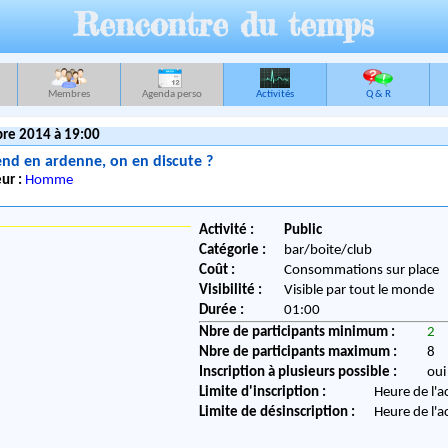
Rencontre du temps
Membres
Agenda perso
Activités
Q & R
re 2014 à 19:00
nd en ardenne, on en discute ?
ur :
Homme
Activité :
Public
Catégorie :
bar/boite/club
Coût :
Consommations sur place
Visibilité :
Visible par tout le monde
Durée :
01:00
Nbre de participants minimum :
2
Nbre de participants maximum :
8
Inscription à plusieurs possible :
oui
Limite d'inscription :
Heure de l'a
Limite de désinscription :
Heure de l'a