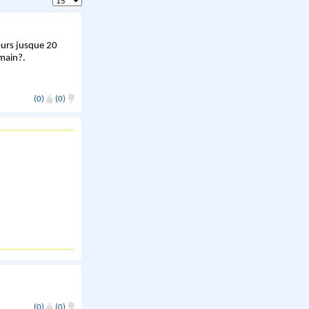
ours jusque 20
emain?.
(0)
(0)
(0)
(0)