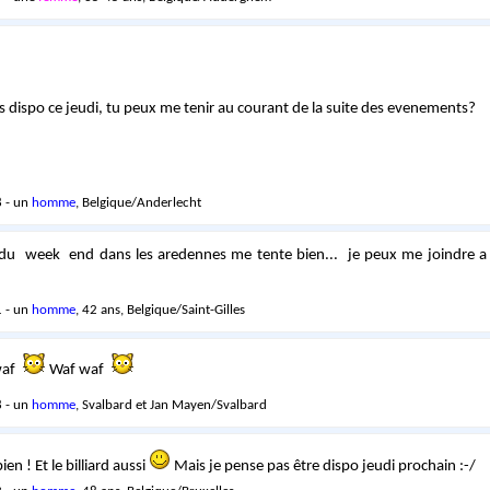
s dispo ce jeudi, tu peux me tenir au courant de la suite des evenements?
 - un
homme
, Belgique/Anderlecht
e du week end dans les aredennes me tente bien... je peux me joindre a
 - un
homme
, 42 ans, Belgique/Saint-Gilles
 waf
Waf waf
 - un
homme
, Svalbard et Jan Mayen/Svalbard
en ! Et le billiard aussi
Mais je pense pas être dispo jeudi prochain :-/