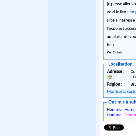
je pense aller v
voici le lien :
htt
si cela intéress
l'expo est acces
au plaisir de vou
ben
Vu
: 74 fois
Localisation
Adresse :
Co
10
Région :
Br
Montrer la cart
Ont mis à sui
Homme
,
Homm
Homme
,
Femm