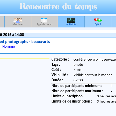
Rencontre du temps
Membres
Agenda perso
Activités
Q & R
t 2016 à 14:00
ed photographs - beaux-arts
 :
Homme
Catégorie :
conférence/art/musée/ex
Tags :
photo
Coût :
< 15€
Visibilité :
Visible par tout le monde
Durée :
02:00
Nbre de participants minimum :
3
Nbre de participants maximum :
7
Limite d'inscription :
3 heures av
Limite de désinscription :
3 heures av