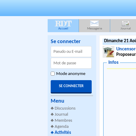
RDT
Accueil
Messagerie
Journal
Se connecter
Dimanche 21 Aoû
Uncensor
Proposeur
Infos
Mode anonyme
Menu
♣
Discussions
♣
Journal
♣
Membres
♣
Agenda
♣
Activités