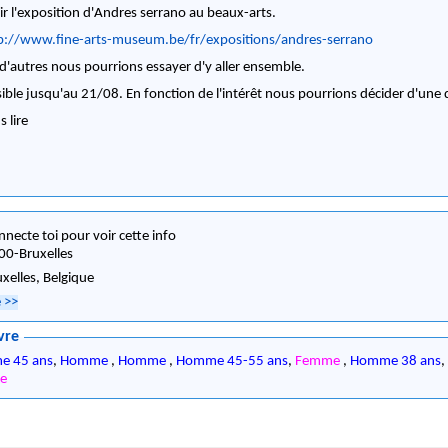
oir l'exposition d'Andres serrano au beaux-arts.
p://www.fine-arts-museum.be/fr/expositions/andres-serrano
e d'autres nous pourrions essayer d'y aller ensemble.
sible jusqu'au 21/08. En fonction de l'intérêt nous pourrions décider d'une
s lire
nnecte toi pour voir cette info
00
-
Bruxelles
uxelles,
Belgique
e
>>
vre
e 45 ans
,
Homme
,
Homme
,
Homme 45-55 ans
,
Femme
,
Homme 38 ans
e