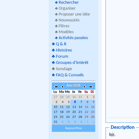
♣
Rechercher
♣ Organiser
♣ Proposer une idée
♣ Nouveautés
♣ Filtres
♣ Modèles
♣
Activités passées
♣
Q & R
♣
Histoires
♣
Forum
♣
Groupes d'intérêt
♣
Sondage
♣
FAQ & Conseils
Aou 2026
Lu
Ma
Me
Je
Ve
Sa
Di
27
28
29
30
31
1
2
3
4
5
6
7
8
9
10
11
12
13
14
15
16
17
18
19
20
21
22
23
24
25
26
27
28
29
30
31
1
2
3
4
5
6
Description
Aujourd'hui
bjr,