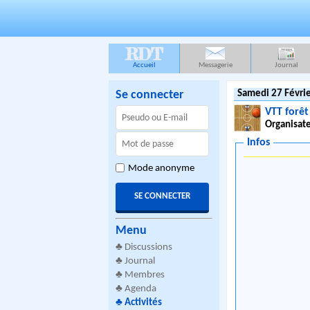
RDT
Accueil
Messagerie
Journal
Se connecter
Samedi 27 Févrie
VTT forêt
Organisate
Infos
Mode anonyme
Menu
♣
Discussions
♣
Journal
♣
Membres
♣
Agenda
♣
Activités