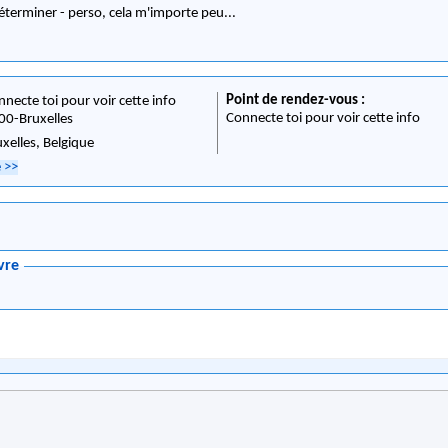
éterminer - perso, cela m'importe peu...
Point de rendez-vous :
nnecte toi pour voir cette info
Connecte toi pour voir cette info
00
-
Bruxelles
uxelles,
Belgique
e
>>
vre