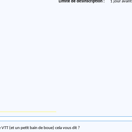
Limite de désinscription :
1 jour avant
e VTT (et un petit bain de boue) cela vous dit ?