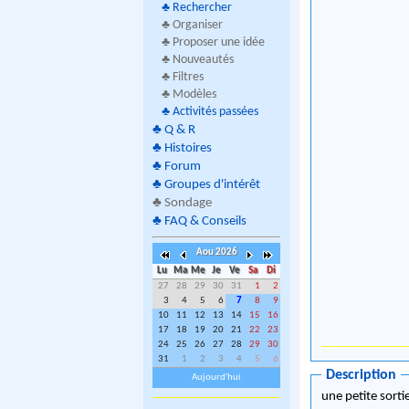
♣
Rechercher
♣ Organiser
♣ Proposer une idée
♣ Nouveautés
♣ Filtres
♣ Modèles
♣
Activités passées
♣
Q & R
♣
Histoires
♣
Forum
♣
Groupes d'intérêt
♣
Sondage
♣
FAQ & Conseils
Aou 2026
Lu
Ma
Me
Je
Ve
Sa
Di
27
28
29
30
31
1
2
3
4
5
6
7
8
9
10
11
12
13
14
15
16
17
18
19
20
21
22
23
24
25
26
27
28
29
30
31
1
2
3
4
5
6
Description
Aujourd'hui
une petite sorti