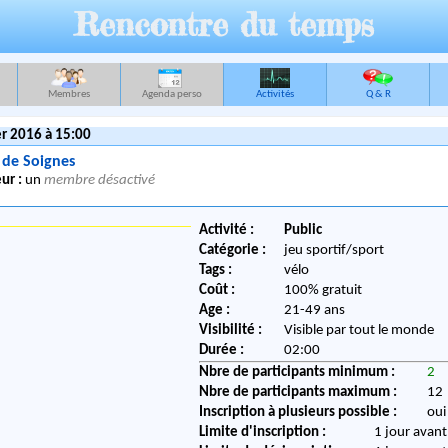
Rencontre du temps
Membres
Agenda perso
Activités
Q & R
r 2016 à 15:00
 de Soignes
ur :
un
membre désactivé
Activité :
Public
Catégorie :
jeu sportif/sport
Tags :
vélo
Coût :
100% gratuit
Age :
21-49 ans
Visibilité :
Visible par tout le monde
Durée :
02:00
Nbre de participants minimum :
2
Nbre de participants maximum :
12
Inscription à plusieurs possible :
oui
Limite d'inscription :
1 jour avant