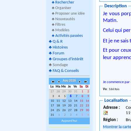
♣
Rechercher
Description
♣ Organiser
Je vous por
♣ Proposer une idée
♣ Nouveautés
Matin.
♣ Filtres
Celui qui pe
♣ Modèles
♣
Activités passées
Et je ne sais
♣
Q & R
♣
Histoires
Et pour ceux
♣
Forum
leur apprendr
♣
Groupes d'intérêt
♣
Sondage
♣
FAQ & Conseils
Aou 2026
Je commence par 4
Lu
Ma
Me
Je
Ve
Sa
Di
Vu
: 166 fois
27
28
29
30
31
1
2
3
4
5
6
7
8
9
Localisation
10
11
12
13
14
15
16
17
18
19
20
21
22
23
Adresse :
Co
24
25
26
27
28
29
30
11
31
1
2
3
4
5
6
Région :
Br
Aujourd'hui
Montrer la cart