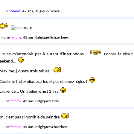
 - un
homme
, 47 ans, Belgique/Genval
 - une
femme
, 45 ans, Belgique/Schaerbeek
. Je ne m'attendais pas à autant d'inscriptions !
Encore faudra-t-i
weekend...
axime, j'ouvre trois tables !
cile, je (ré)expliquerai les règles et sous-règles !
aurence... Un atelier whist 2 ???
 - une
femme
, 43 ans, Belgique/Uccle
 non, c'est pas si horrible de peindre
 - une
femme
, 45 ans, Belgique/Schaerbeek