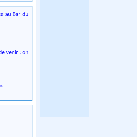
se au Bar du
de venir : on
es.