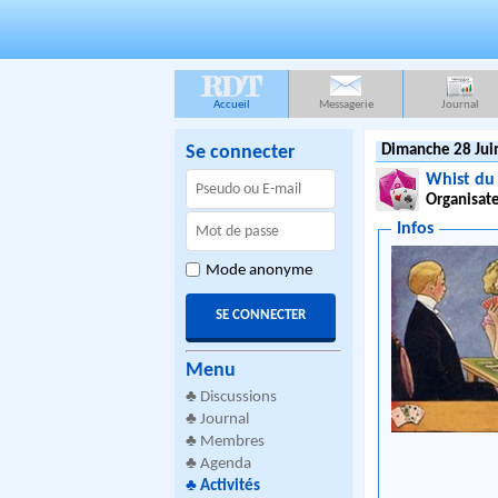
RDT
Accueil
Messagerie
Journal
Se connecter
Dimanche 28 Jui
Whist du
Organisate
Infos
Mode anonyme
Menu
♣
Discussions
♣
Journal
♣
Membres
♣
Agenda
♣
Activités