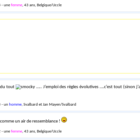
 - une
femme
, 43 ans, Belgique/Uccle
é du tout
….. J’emploi des règles évolutives ….c’est tout (sinon j’
 - un
homme
, Svalbard et Jan Mayen/Svalbard
y a comme un air de ressemblance !
 - une
femme
, 43 ans, Belgique/Uccle