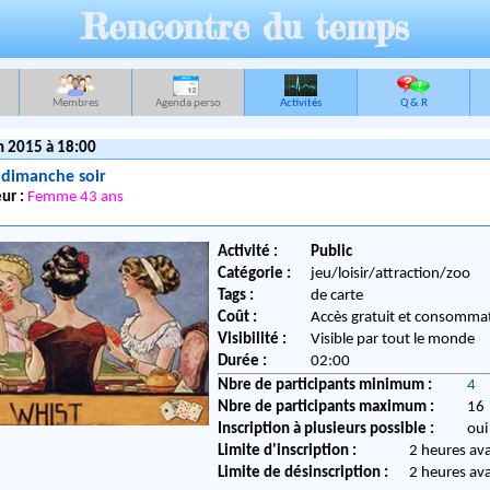
Rencontre du temps
Membres
Agenda perso
Activités
Q & R
n 2015 à 18:00
 dimanche soir
ur :
Femme 43 ans
Activité :
Public
Catégorie :
jeu/loisir/attraction/zoo
Tags :
de carte
Coût :
Accès gratuit et consommat
Visibilité :
Visible par tout le monde
Durée :
02:00
Nbre de participants minimum :
4
Nbre de participants maximum :
16
Inscription à plusieurs possible :
oui
Limite d'inscription :
2 heures av
Limite de désinscription :
2 heures av