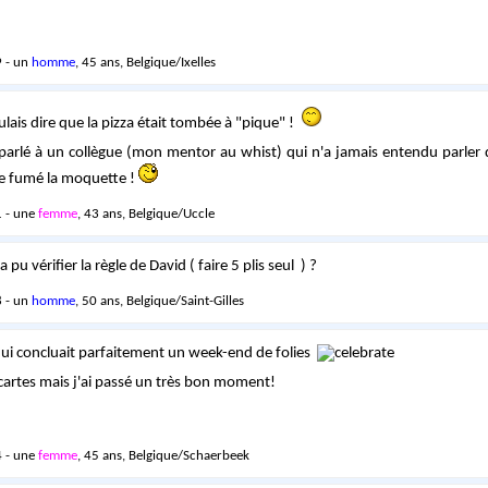
 - un
homme
, 45 ans, Belgique/Ixelles
ulais dire que la pizza était tombée à "pique" !
i parlé à un collègue (mon mentor au whist) qui n'a jamais entendu parler d
re fumé la moquette !
 - une
femme
, 43 ans, Belgique/Uccle
 pu vérifier la règle de David ( faire 5 plis seul ) ?
 - un
homme
, 50 ans, Belgique/Saint-Gilles
qui concluait parfaitement un week-end de folies
 cartes mais j'ai passé un très bon moment!
 - une
femme
, 45 ans, Belgique/Schaerbeek