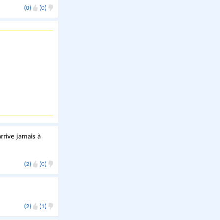
(0)
(0)
arrive jamais à
(2)
(0)
(2)
(1)