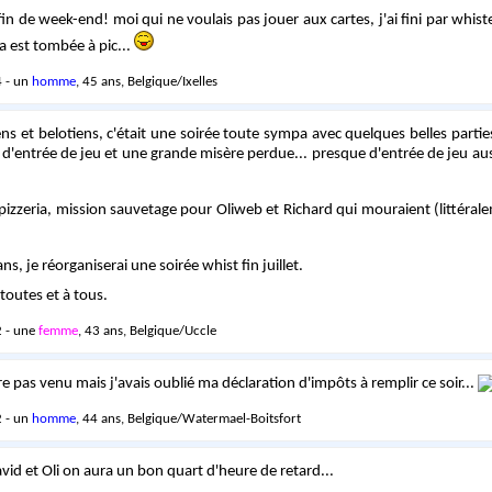
fin de week-end! moi qui ne voulais pas jouer aux cartes, j'ai fini par whist
za est tombée à pic...
 - un
homme
, 45 ans, Belgique/Ixelles
ns et belotiens, c'était une soirée toute sympa avec quelques belles parti
 d'entrée de jeu et une grande misère perdue... presque d'entrée de jeu auss
a pizzeria, mission sauvetage pour Oliweb et Richard qui mouraient (littéral
ns, je réorganiserai une soirée whist fin juillet.
outes et à tous.
 - une
femme
, 43 ans, Belgique/Uccle
e pas venu mais j'avais oublié ma déclaration d'impôts à remplir ce soir...
 - un
homme
, 44 ans, Belgique/Watermael-Boitsfort
avid et Oli on aura un bon quart d'heure de retard...