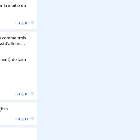
er la moitié du
(5)
(0)
es comme trois
i d'ailleurs...
ement) de faim
(7)
(0)
(0)
(1)