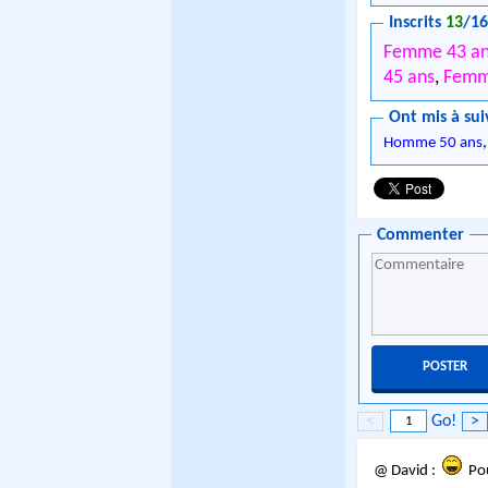
Inscrits
13
/1
Femme 43 a
45 ans
,
Femm
Ont mis à sui
Homme 50 ans
Commenter
<
Go!
>
@ David :
Pou