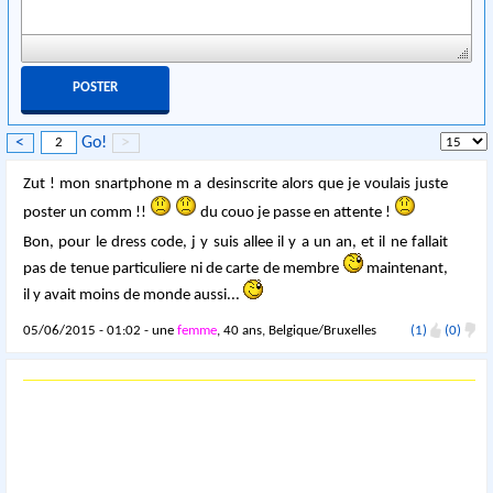
<
Go!
>
Zut ! mon snartphone m a desinscrite alors que je voulais juste
poster un comm !!
du couo je passe en attente !
Bon, pour le dress code, j y suis allee il y a un an, et il ne fallait
pas de tenue particuliere ni de carte de membre
maintenant,
il y avait moins de monde aussi...
05/06/2015 - 01:02 - une
femme
, 40 ans, Belgique/Bruxelles
(1)
(0)