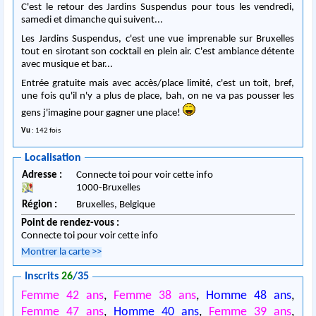
C'est le retour des Jardins Suspendus pour tous les vendredi,
samedi et dimanche qui suivent...
Les Jardins Suspendus, c'est une vue imprenable sur Bruxelles
tout en sirotant son cocktail en plein air. C'est ambiance détente
avec musique et bar...
Entrée gratuite mais avec accès/place limité, c'est un toit, bref,
une fois qu'il n'y a plus de place, bah, on ne va pas pousser les
gens j'imagine pour gagner une place!
Vu
: 142 fois
Localisation
Adresse :
Connecte toi pour voir cette info
1000
-
Bruxelles
Région :
Bruxelles,
Belgique
Point de rendez-vous :
Connecte toi pour voir cette info
Montrer la carte
>>
Inscrits
26
/35
Femme 42 ans
,
Femme 38 ans
,
Homme 48 ans
,
Femme 47 ans
,
Homme 40 ans
,
Femme 39 ans
,