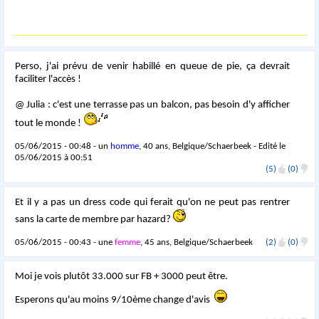
Perso, j'ai prévu de venir habillé en queue de pie, ça devrait
faciliter l'accès !
@ Julia : c'est une terrasse pas un balcon, pas besoin d'y afficher
tout le monde !
05/06/2015 - 00:48 - un
homme
, 40 ans, Belgique/Schaerbeek - Edité le
05/06/2015 à 00:51
(5)
(0)
Et il y a pas un dress code qui ferait qu'on ne peut pas rentrer
sans la carte de membre par hazard?
05/06/2015 - 00:43 - une
femme
, 45 ans, Belgique/Schaerbeek
(2)
(0)
Moi je vois plutôt 33.000 sur FB + 3000 peut être.
Esperons qu'au moins 9/10ème change d'avis