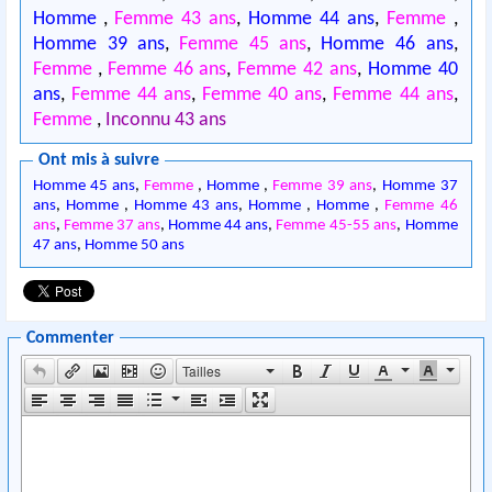
Homme
,
Femme 43 ans
,
Homme 44 ans
,
Femme
,
Homme 39 ans
,
Femme 45 ans
,
Homme 46 ans
,
Femme
,
Femme 46 ans
,
Femme 42 ans
,
Homme 40
ans
,
Femme 44 ans
,
Femme 40 ans
,
Femme 44 ans
,
Femme
,
Inconnu 43 ans
Ont mis à suivre
Homme 45 ans
,
Femme
,
Homme
,
Femme 39 ans
,
Homme 37
ans
,
Homme
,
Homme 43 ans
,
Homme
,
Homme
,
Femme 46
ans
,
Femme 37 ans
,
Homme 44 ans
,
Femme 45-55 ans
,
Homme
47 ans
,
Homme 50 ans
Commenter
Tailles