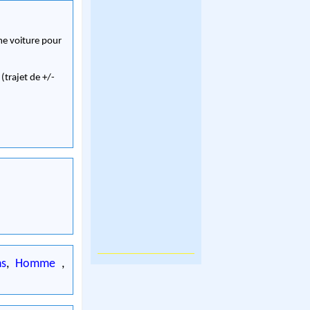
me voiture pour
(trajet de +/-
s
,
Homme
,