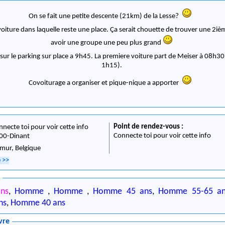
On se fait une petite descente (21km) de la Lesse?
oiture dans laquelle reste une place. Ça serait chouette de trouver une 2iè
avoir une groupe une peu plus grand
ur le parking sur place a 9h45. La premiere voiture part de Meiser à 08h30 
1h15).
Covoiturage a organiser et pique-nique a apporter
Point de rendez-vous :
nnecte toi pour voir cette info
Connecte toi pour voir cette info
00
-
Dinant
mur,
Belgique
e
>>
0
ns
,
Homme
,
Homme
,
Homme 45 ans
,
Homme 55-65 an
ns
,
Homme 40 ans
vre