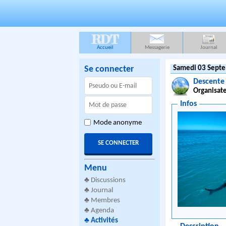
RDT
Accueil
Messagerie
Journal
Se connecter
Samedi 03 Septe
Descente 
Organisate
Infos
Mode anonyme
Menu
♣
Discussions
♣
Journal
♣
Membres
♣
Agenda
♣
Activités