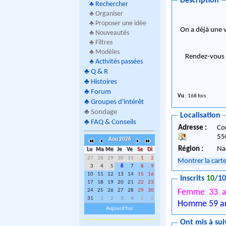
Description
♣
Rechercher
♣ Organiser
♣ Proposer une idée
On a déjà une v
♣ Nouveautés
♣ Filtres
♣ Modèles
Rendez-vous s
♣
Activités passées
♣
Q & R
♣
Histoires
♣
Forum
Vu
: 168 fois
♣
Groupes d'intérêt
♣
Sondage
Localisation
♣
FAQ & Conseils
Adresse :
Co
55
Aou 2026
Région :
Na
Lu
Ma
Me
Je
Ve
Sa
Di
27
28
29
30
31
1
2
Montrer la cart
3
4
5
6
7
8
9
10
11
12
13
14
15
16
Inscrits
10
/1
17
18
19
20
21
22
23
Femme 33 a
24
25
26
27
28
29
30
31
1
2
3
4
5
6
Homme 59 a
Aujourd'hui
Ont mis à sui