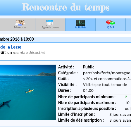
Rencontre du temps
Membres
Agenda perso
Activités
Q & R
mbre 2016 à 10:00
de la Lesse
ur :
un
membre désactivé
Activité :
Public
Catégorie :
parc/bois/forêt/montagne
Coût :
< 20€ et consommations 
Visibilité :
Visible par tout le monde
Durée :
04:00
Nbre de participants minimum :
2
Nbre de participants maximum :
10
Inscription à plusieurs possible :
oui
Limite d'inscription :
3 jours avan
Limite de désinscription :
3 jours avan