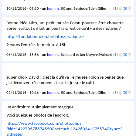
10/11/2016 - 09:10 - un
homme
, 50 ans, Belgique/Saint-Gilles
(1)
(0)
Bonne idée Nico, un petit musée Folon pourrait être chouette
après, surtout s il fait un peu frais, est ce qu'il y a des motivés ?
http://fondationfolon.be/infos-pratiques/
9 euros l’entrée, fermeture à 18h
08/11/2016 - 15:56 - un
homme
, Svalbard et Jan Mayen/Svalbard
(1)
(0)
super choix David ! c'est là qu'il ya le musée Folon je pense que
j'ai découvert récemment . Je suis tjrs sur le cul-)
02/11/2016 - 10:16 - un
homme
, 50 ans, Belgique/Saint-Gilles
(3)
(0)
un endroit tout simplement magique..
Voici quelques photos de l'endroit.
https://www.facebook.com/photo.php?
fbid=149270578874550&set=pcb.124260341375574&type=3
&theater