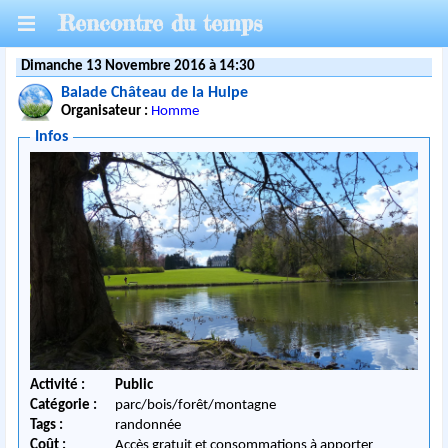
Rencontre du temps
Dimanche 13 Novembre 2016 à 14:30
Balade Château de la Hulpe
Organisateur :
Homme
Infos
Activité :
Public
Catégorie :
parc/bois/forêt/montagne
Tags :
randonnée
Coût :
Accès gratuit et consommations à apporter