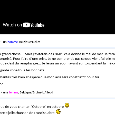
 - un
homme
, Belgique/Ixelles
s grand chose... Mais j'éviterais des 360°, cela donne le mal de mer. Je fera
onorisé. Pour faire d'une prise. Je ne comprends pas ce que vient faire le m
it que c'est du remplissage... Je ferais un zoom avant sur toi pendant la mél
a garde-robe tous tes bonnets...
chantes très bien et espère que mon avis sera constructif pour toi...
on.
 - une
femme
, Belgique/Braine-L'Alleud
ique de vous chanter "Octobre" en octobre
ette jolie chanson de Francis Cabrel