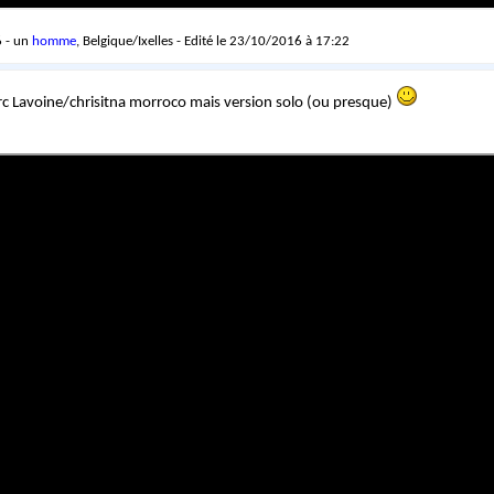
 - un
homme
, Belgique/Ixelles - Edité le 23/10/2016 à 17:22
c Lavoine/chrisitna morroco mais version solo (ou presque)