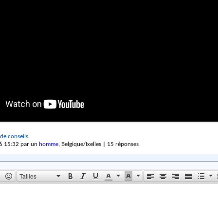
de conseils
6 15:32 par un
homme
, Belgique/Ixelles | 15 réponses
Tailles