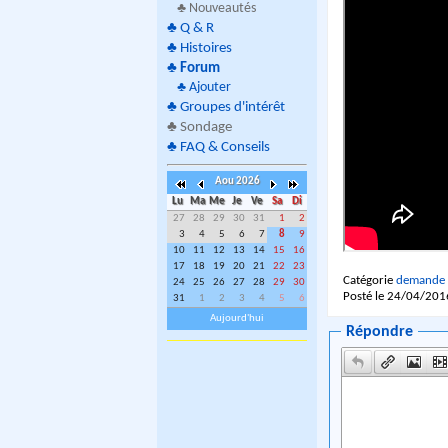
♣ Nouveautés
♣
Q & R
♣
Histoires
♣
Forum
♣
Ajouter
♣
Groupes d'intérêt
♣
Sondage
♣
FAQ & Conseils
Aou 2026
Lu
Ma
Me
Je
Ve
Sa
Di
27
28
29
30
31
1
2
3
4
5
6
7
8
9
10
11
12
13
14
15
16
17
18
19
20
21
22
23
Catégorie
demande 
24
25
26
27
28
29
30
Posté le 24/04/201
31
1
2
3
4
5
6
Aujourd'hui
Répondre