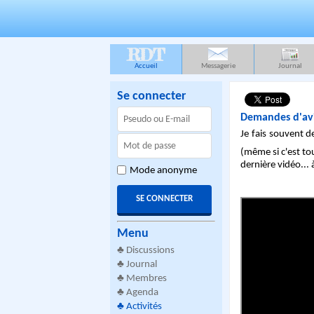
RDT
Accueil
Messagerie
Journal
Se connecter
Demandes d'av
Je fais souvent d
(même si c'est to
dernière vidéo...
Mode anonyme
Menu
♣
Discussions
♣
Journal
♣
Membres
♣
Agenda
♣
Activités