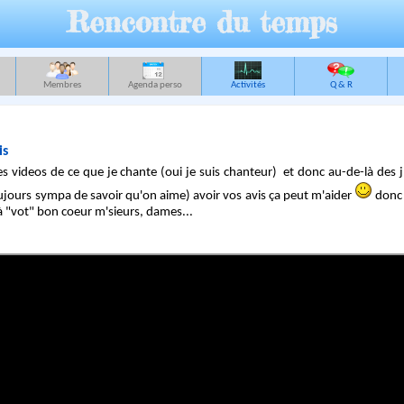
Rencontre du temps
Membres
Agenda perso
Activités
Q & R
is
es videos de ce que je chante (oui je suis chanteur) et donc au-de-là des j
ujours sympa de savoir qu'on aime) avoir vos avis ça peut m'aider
donc 
 à "vot" bon coeur m'sieurs, dames...