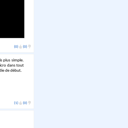
(0)
(0)
is plus simple.
icro dans tout
odie de début.
(1)
(0)