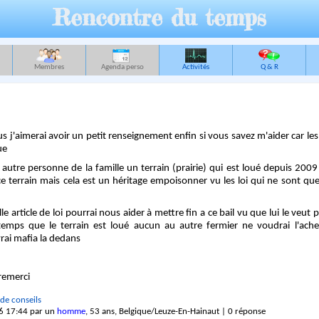
Rencontre du temps
Membres
Agenda perso
Activités
Q & R
us j'aimerai avoir un petit renseignement enfin si vous savez m'aider car les
ue
6 autre personne de la famille un terrain (prairie) qui est loué depuis 200
e terrain mais cela est un héritage empoisonner vu les loi qui ne sont que
 article de loi pourrai nous aider à mettre fin a ce bail vu que lui le veu
emps que le terrain est loué aucun au autre fermier ne voudrai l'ache
rai mafia la dedans
 remerci
de conseils
6 17:44 par un
homme
, 53 ans, Belgique/Leuze-En-Hainaut | 0 réponse