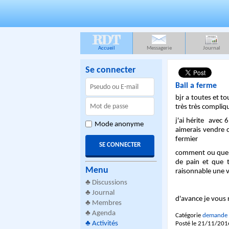
RDT
Accueil
Messagerie
Journal
Se connecter
Bail a ferme
bjr a toutes et to
très très compliq
j'ai hérite avec 
Mode anonyme
aimerais vendre c
fermier
comment ou quelle
de pain et que t
Menu
raisonnable une v
♣
Discussions
♣
Journal
d'avance je vous
♣
Membres
♣
Agenda
Catégorie
demande 
♣
Activités
Posté le 21/11/201