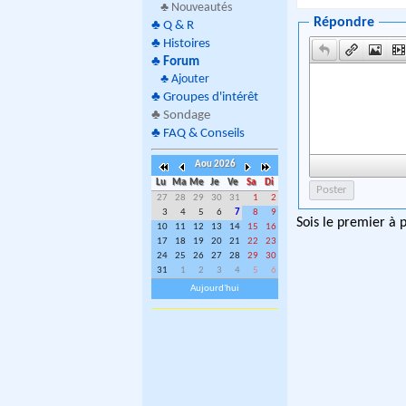
♣ Nouveautés
Répondre
♣
Q & R
♣
Histoires
♣
Forum
♣
Ajouter
♣
Groupes d'intérêt
♣
Sondage
♣
FAQ & Conseils
Aou 2026
Lu
Ma
Me
Je
Ve
Sa
Di
27
28
29
30
31
1
2
3
4
5
6
7
8
9
Sois le premier à 
10
11
12
13
14
15
16
17
18
19
20
21
22
23
24
25
26
27
28
29
30
31
1
2
3
4
5
6
Aujourd'hui