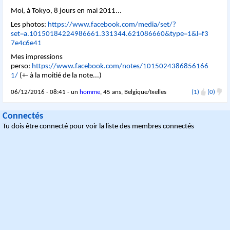
Moi, à Tokyo, 8 jours en mai 2011...
Les photos:
https://www.facebook.com/media/set/?
set=a.10150184224986661.331344.621086660&type=1&l=f3
7e4c6e41
Mes impressions
perso:
https://www.facebook.com/notes/1015024386856166
1/
(+- à la moitié de la note...)
06/12/2016 - 08:41 - un
homme
, 45 ans, Belgique/Ixelles
(1)
(0)
Connectés
Tu dois être connecté pour voir la liste des membres connectés