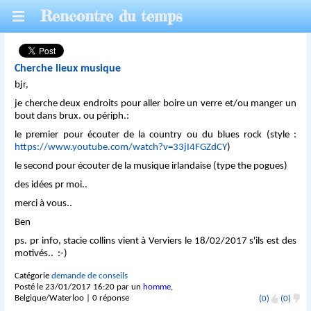
Rencontre du temps
Cherche lieux musique
bjr,
je cherche deux endroits pour aller boire un verre et/ou manger un
bout dans brux. ou périph.:
le premier pour écouter de la country ou du blues rock (style :
https://www.youtube.com/watch?v=33jI4FGZdCY
)
le second pour écouter de la musique irlandaise (type the pogues)
des idées pr moi..
merci à vous..
Ben
ps. pr info, stacie collins vient à Verviers le 18/02/2017 s'ils est des
motivés.. :-)
Catégorie
demande de conseils
Posté le 23/01/2017 16:20 par un
homme
,
Belgique/Waterloo | 0 réponse
(0)
(0)