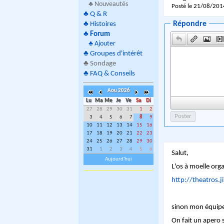
♣ Nouveautés
Posté le 21/08/201
♣
Q & R
Répondre
♣
Histoires
♣
Forum
♣
Ajouter
♣
Groupes d'intérêt
♣
Sondage
♣
FAQ & Conseils
Aou 2026
Lu
Ma
Me
Je
Ve
Sa
Di
27
28
29
30
31
1
2
3
4
5
6
7
8
9
10
11
12
13
14
15
16
17
18
19
20
21
22
23
24
25
26
27
28
29
30
31
1
2
3
4
5
6
Salut,
Aujourd'hui
L'os à moelle orga
http://theatros.
sinon mon équipe
On fait un apero