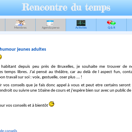
Rencontre du temps
Membres
Agenda perso
Activités
Q & R
/humour jeunes adultes
r habitant depuis peu près de Bruxelles, je souhaite me trouver de no
es temps libres. J'ai pensé au théâtre, car au delà de l aspect fun, cont
n travail sur soi : voix, gestuelle, oser plus ... !
r vos conseils que je fais donc appel à vous et peut etre certains seront i
ndroit ou suivre une 10aine de cours et j'espère bien sur avec un public d
ur vos conseils et à bientôt
de conseils