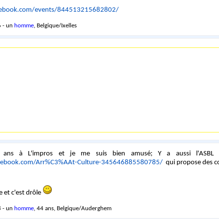
cebook.com/events/844513215682802/
 - un
homme
, Belgique/Ixelles
2 ans à L'impros et je me suis bien amusé; Y a aussi l'ASBL a
cebook.com/Arr%C3%AAt-Culture-345646885580785/
qui propose des c
 et c'est drôle
 - un
homme
, 44 ans, Belgique/Auderghem