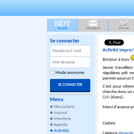
RDT
Accueil
Messagerie
Journal
Se connecter
Activité impro
Bonjour à tous
Jeune travailleu
Mode anonyme
régulières pdt m
permet aussi un bo
C'est pour obteni
cherche donc un e
(25-30ans).
Menu
♣
Discussions
Merci d'avance po
♣
Journal
♣
Membres
Cedwic
♣
Agenda
♣
Activités
Catégorie
demande 