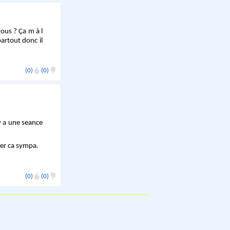
vous ? Ça m à l
partout donc il
(0)
(0)
 y a une seance
ver ca sympa.
(0)
(0)