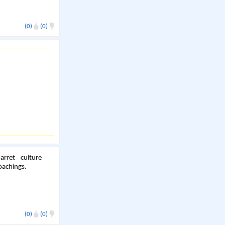
(0)
(0)
rret culture
oachings.
(0)
(0)