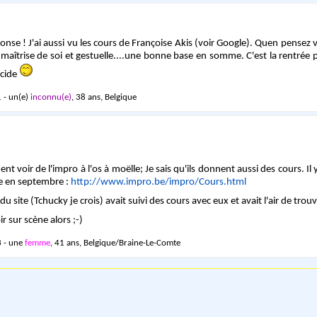
onse ! J'ai aussi vu les cours de Françoise Akis (voir Google). Quen pensez 
la maîtrise de soi et gestuelle....une bonne base en somme. C'est la rentrée 
écide
 - un(e)
inconnu(e)
, 38 ans, Belgique
ent voir de l'impro à l'os à moëlle; Je sais qu'ils donnent aussi des cours. Il
ue en septembre :
http://www.impro.be/impro/Cours.html
site (Tchucky je crois) avait suivi des cours avec eux et avait l'air de trou
ir sur scène alors ;-)
 - une
femme
, 41 ans, Belgique/Braine-Le-Comte