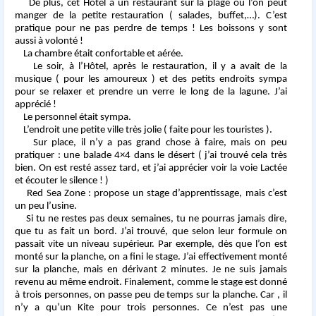
De plus, cet Hôtel à un restaurant sur la plage ou l’on peut
manger de la petite restauration ( salades, buffet,…). C’est
pratique pour ne pas perdre de temps ! Les boissons y sont
aussi à volonté !
La chambre était confortable et aérée.
Le soir, à l’Hôtel, après le restauration, il y a avait de la
musique ( pour les amoureux ) et des petits endroits sympa
pour se relaxer et prendre un verre le long de la lagune. J’ai
apprécié !
Le personnel était sympa.
L’endroit une petite ville très jolie ( faite pour les touristes ).
Sur place, il n’y a pas grand chose à faire, mais on peu
pratiquer : une balade 4×4 dans le désert ( j’ai trouvé cela très
bien. On est resté assez tard, et j’ai apprécier voir la voie Lactée
et écouter le silence ! )
Red Sea Zone : propose un stage d’apprentissage, mais c’est
un peu l’usine.
Si tu ne restes pas deux semaines, tu ne pourras jamais dire,
que tu as fait un bord. J’ai trouvé, que selon leur formule on
passait vite un niveau supérieur. Par exemple, dès que l’on est
monté sur la planche, on a fini le stage. J’ai effectivement monté
sur la planche, mais en dérivant 2 minutes. Je ne suis jamais
revenu au même endroit. Finalement, comme le stage est donné
à trois personnes, on passe peu de temps sur la planche. Car , il
n’y a qu’un Kite pour trois personnes. Ce n’est pas une