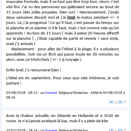
mauvaise formule, mais il ne faut pas être trop bon, sinon, c’est
vite fini. J’ai vu des personnes qui galéraient encore au bout de
15 jours (des jolies poupées, bien sur) ! Heureusement, j’avais
deux semaines devant moi et j’ai
loué
le matos pendant +/- 5
jours. Là, j’ai progressé ! Ce qu’il faut, c’est passer du temps sur
la planche et ce planter si il le faut, mais c’est comme cela qu’on
apprends ! Au bon de 15 jours ( mais à peine 20 heures effectif
sur la planche ) , j’étais capable de partir et revenir ( sans style,
mais j’y arrivais )
déplacement : pour allez de l’Hôtel à la plage, il y a plusieurs
possibilités. Soit via un BUS qui passe toute les 30 minutes ou
alors, avec un MotoTaxis ( +/- 1 $/voyage ).
Enfin bref, j’y retournerai bien !
L'idéal est en septembre. Pour ceux que cela intéresse, je suis
partant !
09/08/2018 - 08:13 - un
homme
, Belgique/Waterloo - Edité le 09/08/2018 à
08:16
(4)
(0)
Avec la chaleur actuelle, en Zélande en Hollande et à 1h30 de
route. Je n'ai jamais pratiqué là bas, mais il y a plein de kite
25/07/2018 - 18:24 - un
homme
, Belgique/Waterloo
(2)
(0)