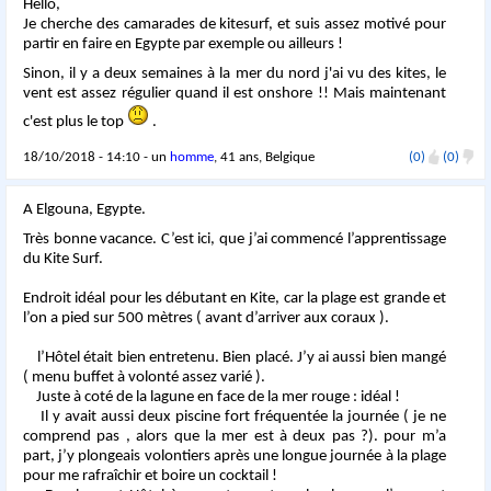
Hello,
Je cherche des camarades de kitesurf, et suis assez motivé pour
partir en faire en Egypte par exemple ou ailleurs !
Sinon, il y a deux semaines à la mer du nord j'ai vu des kites, le
vent est assez régulier quand il est onshore !! Mais maintenant
c'est plus le top
.
18/10/2018 - 14:10 - un
homme
, 41 ans, Belgique
(0)
(0)
A Elgouna, Egypte.
Très bonne vacance. C’est ici, que j’ai commencé l’apprentissage
du Kite Surf.
Endroit idéal pour les débutant en Kite, car la plage est grande et
l’on a pied sur 500 mètres ( avant d’arriver aux coraux ).
l’Hôtel était bien entretenu. Bien placé. J’y ai aussi bien mangé
( menu buffet à volonté assez varié ).
Juste à coté de la lagune en face de la mer rouge : idéal !
Il y avait aussi deux piscine fort fréquentée la journée ( je ne
comprend pas , alors que la mer est à deux pas ?). pour m’a
part, j’y plongeais volontiers après une longue journée à la plage
pour me rafraîchir et boire un cocktail !