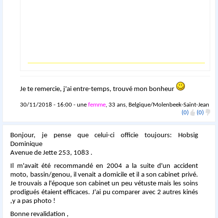
Je te remercie, j'ai entre-temps, trouvé mon bonheur
30/11/2018 - 16:00 - une
femme
, 33 ans, Belgique/Molenbeek-Saint-Jean
(0)
(0)
Bonjour, je pense que celui-ci officie toujours: Hobsig
Dominique
Avenue de Jette 253, 1083 .
Il m'avait été recommandé en 2004 a la suite d'un accident
moto, bassin/genou, il venait a domicile et il a son cabinet privé.
Je trouvais a l'époque son cabinet un peu vétuste mais les soins
prodigués étaient efficaces. J'ai pu comparer avec 2 autres kinés
,y a pas photo !
Bonne revalidation ,