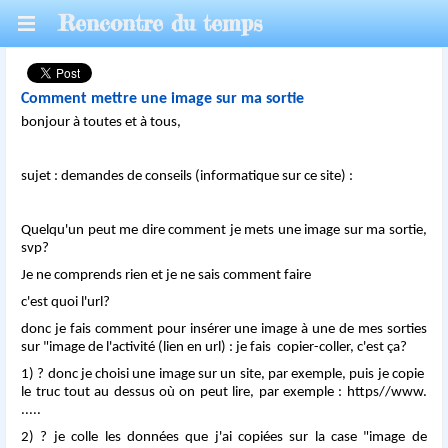
Rencontre du temps
Comment mettre une image sur ma sortie
bonjour à toutes et à tous,
sujet : demandes de conseils (informatique sur ce site) :
Quelqu'un peut me dire comment je mets une image sur ma sortie,
svp?
Je ne comprends rien et je ne sais comment faire
c'est quoi l'url?
donc je fais comment pour insérer une image à une de mes sorties
sur "image de l'activité (lien en url) : je fais copier-coller, c'est ça?
1) ? donc je choisi une image sur un site, par exemple, puis je copie
le truc tout au dessus où on peut lire, par exemple : https//www.
.....
2) ? je colle les données que j'ai copiées sur la case "image de