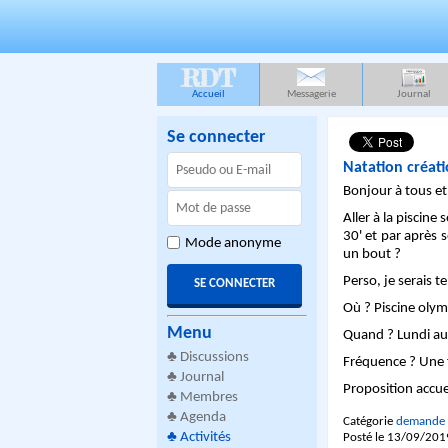
RDT
Accueil
Messagerie
Journal
Se connecter
Natation créat
Bonjour à tous et
Aller à la piscine
30' et par après 
Mode anonyme
un bout ?
Perso, je serais te
Où ? Piscine oly
Menu
Quand ? Lundi au 
♣
Discussions
Fréquence ? Une 
♣
Journal
Proposition accueil
♣
Membres
♣
Agenda
Catégorie
demande 
♣
Activités
Posté le 13/09/201