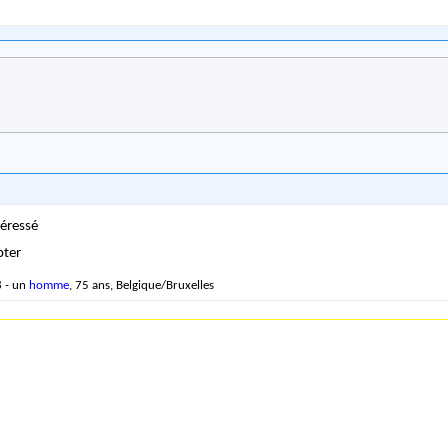
ntéressé
pter
 - un
homme
, 75 ans, Belgique/Bruxelles