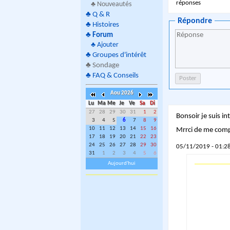
réponses
♣ Nouveautés
♣
Q & R
Répondre
♣
Histoires
♣
Forum
♣
Ajouter
♣
Groupes d'intérêt
♣
Sondage
♣
FAQ & Conseils
Aou 2026
Lu
Ma
Me
Je
Ve
Sa
Di
27
28
29
30
31
1
2
Bonsoir je suis i
3
4
5
6
7
8
9
10
11
12
13
14
15
16
Mrrci de me com
17
18
19
20
21
22
23
24
25
26
27
28
29
30
05/11/2019 - 01:28
31
1
2
3
4
5
6
Aujourd'hui