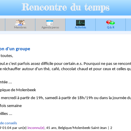
Rencontre du temps
Membres
Agenda perso
Activités
Q & R
ion d'un groupe
 toutes,
 seul.e c'est parfois assez difficile pour certain.e.s. Pourquoi ne pas se renco
se réchauffer autour d'un thé, café, chocolat chaud et pour ceux et celles 
ntée ...
mpique de Molenbeek
mercredi à partir de 19h, samedi à partir de 18h/19h ou dans la journée 
fois semaine
lies ...
de conseils
9 01:04 par un(e)
inconnu(e)
, 45 ans, Belgique/Molenbeek-Saint-Jean | 2