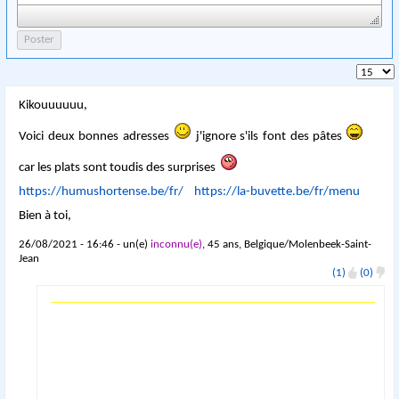
Kikouuuuuu,
Voici deux bonnes adresses
j'ignore s'ils font des pâtes
car les plats sont toudis des surprises
https://humushortense.be/fr/
https://la-buvette.be/fr/menu
Bien à toi,
26/08/2021 - 16:46 - un(e)
inconnu(e)
, 45 ans, Belgique/Molenbeek-Saint-
Jean
(1)
(0)