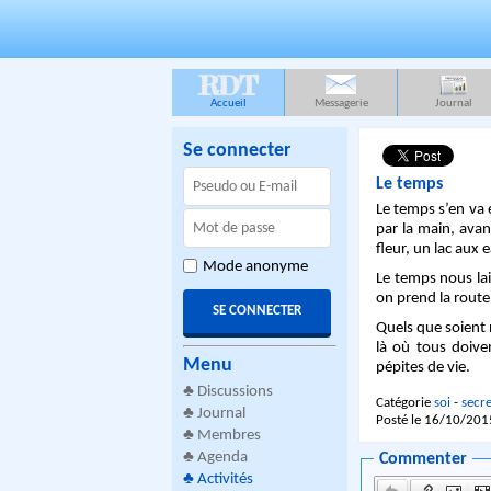
RDT
Accueil
Messagerie
Journal
Se connecter
Le temps
Le temps s’en va 
par la main, ava
fleur, un lac aux
Mode anonyme
Le temps nous lai
on prend la route
Quels que soient 
là où tous doive
Menu
pépites de vie.
♣
Discussions
Catégorie
soi
-
secre
♣
Journal
Posté le 16/10/201
♣
Membres
♣
Agenda
Commenter
♣
Activités