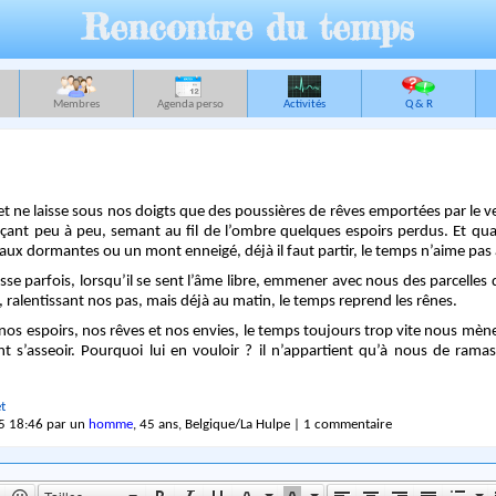
Rencontre du temps
Membres
Agenda perso
Activités
Q & R
et ne laisse sous nos doigts que des poussières de rêves emportées par le v
nçant peu à peu, semant au fil de l’ombre quelques espoirs perdus. Et qu
 eaux dormantes ou un mont enneigé, déjà il faut partir, le temps n’aime pas
sse parfois, lorsqu’il se sent l’âme libre, emmener avec nous des parcelles
, ralentissant nos pas, mais déjà au matin, le temps reprend les rênes.
nos espoirs, nos rêves et nos envies, le temps toujours trop vite nous mèn
nt s’asseoir. Pourquoi lui en vouloir ? il n’appartient qu’à nous de rama
t
5 18:46 par un
homme
, 45 ans, Belgique/La Hulpe | 1 commentaire