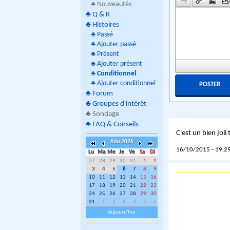
♣ Nouveautés
♣
Q & R
♣
Histoires
♣
Passé
♣
Ajouter passé
♣
Présent
♣
Ajouter présent
♣
Conditionnel
♣
Ajouter conditionnel
♣
Forum
♣
Groupes d'intérêt
♣
Sondage
♣
FAQ & Conseils
C'est un bien joli
Aou 2026
16/10/2015 - 19:29
Lu
Ma
Me
Je
Ve
Sa
Di
27
28
29
30
31
1
2
3
4
5
6
7
8
9
10
11
12
13
14
15
16
17
18
19
20
21
22
23
24
25
26
27
28
29
30
31
1
2
3
4
5
6
Aujourd'hui