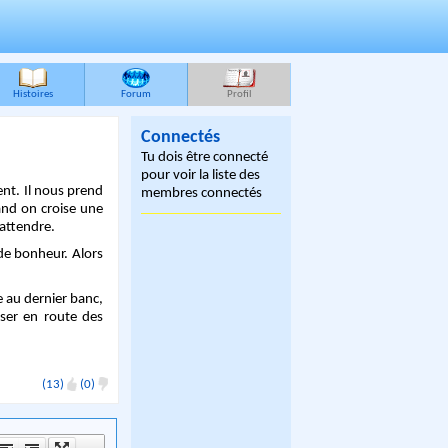
Histoires
Forum
Profil
Connectés
Tu dois être connecté
pour voir la liste des
ent. Il nous prend
membres connectés
and on croise une
 attendre.
 de bonheur. Alors
e au dernier banc,
sser en route des
(13)
(0)