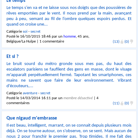
Le temps
Le temps s’en va et ne laisse sous nos doigts que des poussières de
rêves emportées par le vent. Il nous prend par la main, avançant
peu à peu, semant au fil de l’ombre quelques espoirs perdus. Et
quand on croise une...
Catégorie
soi
-
secret
Posté le 16/10/2015 18:46 par un
homme
, 45 ans,
Belgique/La Hulpe |
1 commentaire
(13)
(0)
Et si ?
Le bruit sourd du métro gronde sous mes pas, du haut des
escalators parisiens se faufilent des gens en masse, dont le visage
m'apparaît perpétuellement fermé. Tapotant les smartphones, ces
mains ne savent que faire de leur environnement. Vibrant
d'écouteurs,...
Catégorie
aventure
-
secret
Posté le 14/03/2014 16:11 par un
membre désactivé
|
4
commentaires
(11)
(0)
Que nigaud m'embrasse
Il est beau, intelligent, marrant, on se connait depuis plusieurs mois
déjà. On se tourne autour, on s'observe, on se sent. Mais aucun de
nous 2 pour franchir le premier pas. Trop timides. Il me fait des