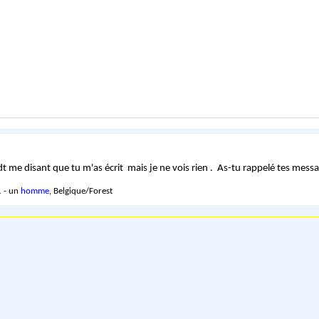
rdt me disant que tu m'as écrit mais je ne vois rien . As-tu rappelé tes mess
 - un
homme
, Belgique/Forest