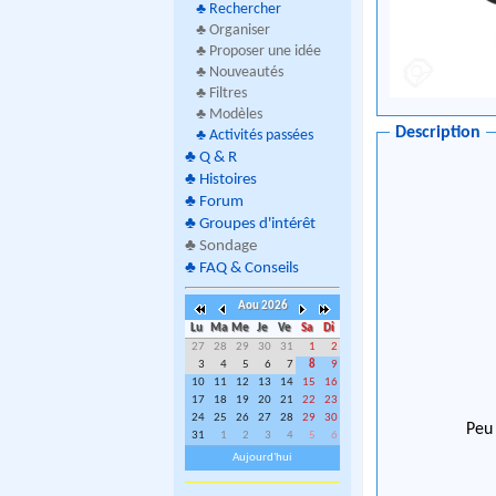
♣
Rechercher
♣ Organiser
♣ Proposer une idée
♣ Nouveautés
♣ Filtres
♣ Modèles
Description
♣
Activités passées
♣
Q & R
♣
Histoires
♣
Forum
♣
Groupes d'intérêt
♣
Sondage
♣
FAQ & Conseils
Aou 2026
Lu
Ma
Me
Je
Ve
Sa
Di
27
28
29
30
31
1
2
3
4
5
6
7
8
9
10
11
12
13
14
15
16
17
18
19
20
21
22
23
24
25
26
27
28
29
30
Peu
31
1
2
3
4
5
6
Aujourd'hui