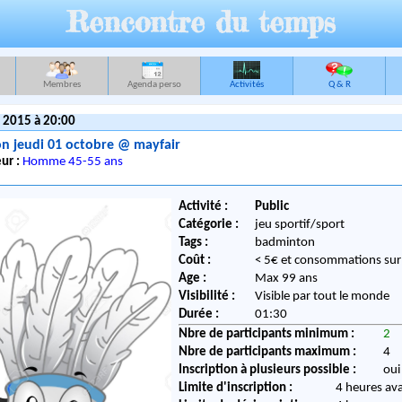
Rencontre du temps
Membres
Agenda perso
Activités
Q & R
 2015 à 20:00
n jeudi 01 octobre @ mayfair
ur :
Homme 45-55 ans
Activité :
Public
Catégorie :
jeu sportif/sport
Tags :
badminton
Coût :
< 5€ et consommations su
Age :
Max 99 ans
Visibilité :
Visible par tout le monde
Durée :
01:30
Nbre de participants minimum :
2
Nbre de participants maximum :
4
Inscription à plusieurs possible :
oui
Limite d'inscription :
4 heures av