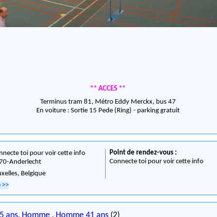
** ACCES **
Terminus tram 81, Métro Eddy Merckx, bus 47
En voiture : Sortie 15 Pede (Ring) - parking gratuit
Point de rendez-vous :
nnecte toi pour voir cette info
Connecte toi pour voir cette info
70
-
Anderlecht
uxelles,
Belgique
e
>>
5 ans
,
Homme
,
Homme 41 ans
(2)