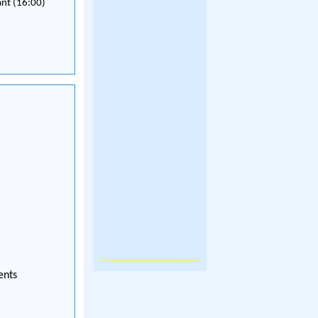
ant (16:00)
ents