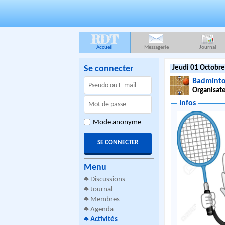
RDT
Accueil
Messagerie
Journal
Se connecter
Jeudi 01 Octobre
Badminto
Organisate
Infos
Mode anonyme
Menu
♣
Discussions
♣
Journal
♣
Membres
♣
Agenda
♣
Activités