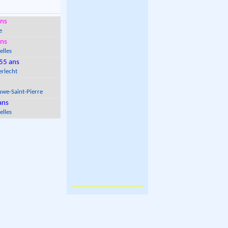
ns
e
ns
elles
55 ans
rlecht
we-Saint-Pierre
ans
elles