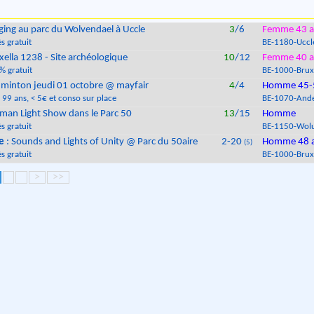
ging au parc du Wolvendael à Uccle
3
/6
Femme 43 a
s gratuit
BE
-
1180
-
Uccl
xella 1238 - Site archéologique
10
/12
Femme 40 a
% gratuit
BE
-
1000
-
Brux
minton jeudi 01 octobre @ mayfair
4
/4
Homme 45-
 99 ans
, < 5€ et conso sur place
BE
-
1070
-
Ande
man Light Show dans le Parc 50
13
/15
Homme
s gratuit
BE
-
1150
-
Wolu
e
: Sounds and Lights of Unity @ Parc du 50aire
2-20
Homme 48 
(5)
s gratuit
BE
-
1000
-
Brux
>
>>