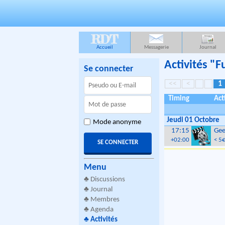
RDT
Accueil
Messagerie
Journal
Activités "
Se connecter
<<
<
1
Timing
Act
Jeudi 01 Octobre
Mode anonyme
17:15
Gee
+02:00
< 5€
Menu
♣
Discussions
♣
Journal
♣
Membres
♣
Agenda
♣
Activités