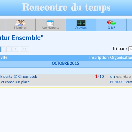
Rencontre du temps
Membres
Agenda perso
Activités
Q & R
Futur Ensemble"
Tri par :
>
>>
ivité
Inscription
Organisatio
OCTOBRE 2015
k party @ Cinematek
1
/10
un
membre 
 et conso sur place
BE
-
1000
-
Brux