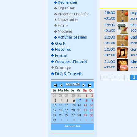
♣
Rechercher
♣ Organiser
18:30
Jog
♣ Proposer une idée
+01:00
accè
♣ Nouveautés
19:00
Bru
♣ Filtres
+01:00
100
♣ Modèles
♣
Activités passées
20:00
Bad
+01:30
max
♣
Q & R
♣
Histoires
20:00
Ger
+02:00
accè
♣
Forum
♣
Groupes d'intérêt
21:00
Idé
+02:00
accè
♣
Sondage
♣
FAQ & Conseils
<<
<
1
Aou 2026
Lu
Ma
Me
Je
Ve
Sa
Di
27
28
29
30
31
1
2
3
4
5
6
7
8
9
10
11
12
13
14
15
16
17
18
19
20
21
22
23
24
25
26
27
28
29
30
31
1
2
3
4
5
6
Aujourd'hui