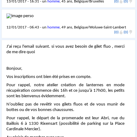
13/01/2017 - 16:31 - un
homme
, 45 ans, Belgique/Bruxelles
(0)
(0)
12/01/2017 - 06:43 - un
homme
, 49 ans, Belgique/Woluwe-Saint-Lambert
(0)
(0)
J'ai reçu l'email suivant. si vous avez besoin de gilet fluo , merci
de me dire quoi
Bonjour,
Vos inscriptions ont bien été prises en compte.
Pour rappel, notre atelier création de lanternes en mode
récupération commence dès 16h et ce jusqu’à 17h00, les petits
sont les bienvenus évidemment.
N’oubliez pas de revêtir vos gilets fluos et de vous munir de
bottes ou de vos bonnes chaussures.
Pour rappel, le départ de la promenade est leur Abri, rue du
Baillois 6 à 1330 Rixensart (possibilité de parking sur la Place
Cardinale Mercier).