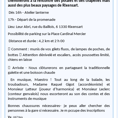
cheminerons à la rencontre des potales et des chapelles mais
aussi des plus beaux paysages de Rixensart.
Dès 16h - Atelier lanterne
17h - Départ de la promenade
Lieu: Leur Abri, rue du Baillois, 6 1330 Rixensart
Possibilité de parking sur la Place Cardinal Mercier
Distance et durée : 4,2 km et 2 h 00
 Comment : munis de vos gilets fluos, de lampes de poches, de
bottes  Attention dénivelé et escaliers, accès poussettes limité,
chiens en laisse
 Arrivée - Nous clôturerons en partageant la traditionnelle
galette et une boisson chaude
En musique, Maestro ! Tout au long de la balade, les
troubadours, Madame Raquel Gigot (accordéoniste) et
Monsieur Latteur (joueur d’harmonica) et Monsieur Leclerc
(conteur genvalois) nous escorteront au son des contes et des
instruments de musique
Bonnes chaussures nécessaires- je peux aller chercher des
personnes à la gare si nécessaire. Je m pccupe des inscriptions
Vu
: 447 fois