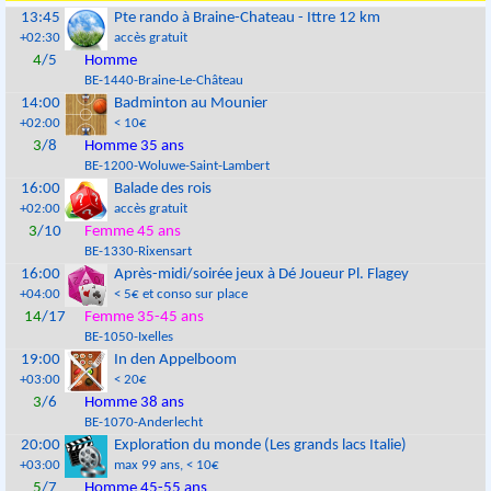
13:45
Pte rando à Braine-Chateau - Ittre 12 km
+02:30
accès gratuit
4
/5
Homme
BE
-
1440
-
Braine-Le-Château
14:00
Badminton au Mounier
+02:00
< 10€
3
/8
Homme 35 ans
BE
-
1200
-
Woluwe-Saint-Lambert
16:00
Balade des rois
+02:00
accès gratuit
3
/10
Femme 45 ans
BE
-
1330
-
Rixensart
16:00
Après-midi/soirée jeux à Dé Joueur Pl. Flagey
+04:00
< 5€ et conso sur place
14
/17
Femme 35-45 ans
BE
-
1050
-
Ixelles
19:00
In den Appelboom
+03:00
< 20€
3
/6
Homme 38 ans
BE
-
1070
-
Anderlecht
20:00
Exploration du monde (Les grands lacs Italie)
+03:00
max 99 ans
, < 10€
5
/7
Homme 45-55 ans