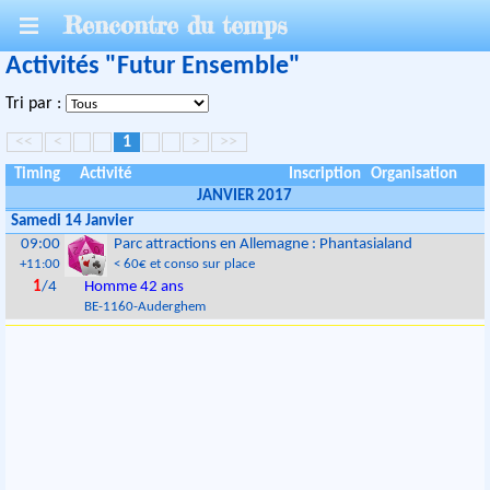
Rencontre du temps
Activités "Futur Ensemble"
Tri par :
<<
<
1
>
>>
Timing
Activité
Inscription
Organisation
JANVIER 2017
Samedi 14 Janvier
09:00
Parc attractions en Allemagne : Phantasialand
+11:00
< 60€ et conso sur place
1
/4
Homme 42 ans
BE
-
1160
-
Auderghem