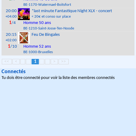
BE
-
1170
-
Watermael-Boitsfort
20:00
*last minute Fantastique Night XLX - concert
+04:00
< 20€ et conso sur place
1
/4
Homme 50 ans
BE
-
1210
-
Saint-Josse-Ten-Noode
20:15
Feu De Bingales
+02:00
1
/10
Homme 52 ans
BE
-
1000
-
Bruxelles
<<
<
1
>
>>
Connectés
Tu dois être connecté pour voir la liste des membres connectés