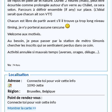
de repos en plein air et nature. Durée: 2 heures (maxi), peut être
écourtée comme prolongée autour d'un verre au Châlet, ce sera
selon. Parcours à définir ensemble (if any) sur place. (L'idéal
serait que chacun ait son VTT)
Chacun est libre de partir avant s'il il trouve ça trop long niveau
timing, je n'y porterai aucune rancune
Welcome aux motivés.
Au besoin, je peux passer par la station de métro Simonis
chercher les inscrits qui se sentiraient perdus dans ce coin.
Activité annulée si mauvais temps (averses, orages, déluge...).
Vu
: 74 fois
Localisation
Adresse :
Connecte toi pour voir cette info
1090
-
Jette
Région :
Bruxelles,
Belgique
Point de rendez-vous :
Connecte toi pour voir cette info
Montrer la carte
>>