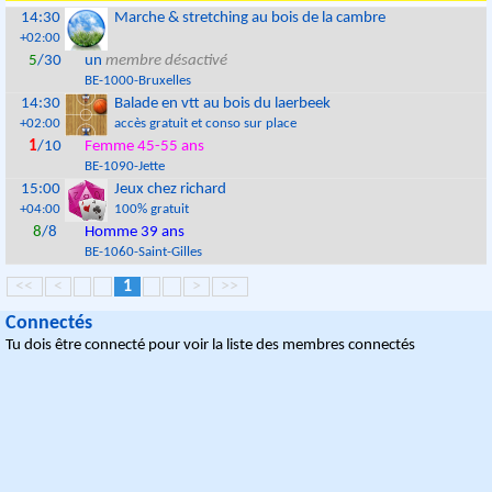
14:30
Marche & stretching au bois de la cambre
+02:00
5
/30
un
membre désactivé
BE
-
1000
-
Bruxelles
14:30
Balade en vtt au bois du laerbeek
+02:00
accès gratuit et conso sur place
1
/10
Femme 45-55 ans
BE
-
1090
-
Jette
15:00
Jeux chez richard
+04:00
100% gratuit
8
/8
Homme 39 ans
BE
-
1060
-
Saint-Gilles
<<
<
1
>
>>
Connectés
Tu dois être connecté pour voir la liste des membres connectés