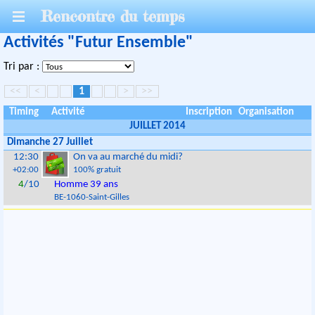
Rencontre du temps
Activités "Futur Ensemble"
Tri par :
<<
<
1
>
>>
Timing
Activité
Inscription
Organisation
JUILLET 2014
Dimanche 27 Juillet
12:30
On va au marché du midi?
+02:00
100% gratuit
4
/10
Homme 39 ans
BE
-
1060
-
Saint-Gilles