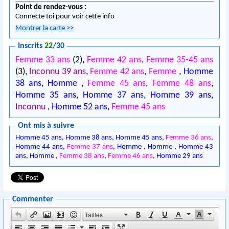
Point de rendez-vous :
Connecte toi pour voir cette info
Montrer la carte
>>
Inscrits
22
/30
Femme 33 ans
(2),
Femme 42 ans
,
Femme 35-45 ans
(3),
Inconnu 39 ans
,
Femme 42 ans
,
Femme
,
Homme
38 ans
,
Homme
,
Femme 45 ans
,
Femme 48 ans
,
Homme 35 ans
,
Homme 37 ans
,
Homme 39 ans
,
Inconnu
,
Homme 52 ans
,
Femme 45 ans
Ont mis à suivre
Homme 45 ans
,
Homme 38 ans
,
Homme 45 ans
,
Femme 36 ans
,
Homme 44 ans
,
Femme 37 ans
,
Homme
,
Homme
,
Homme 43
ans
,
Homme
,
Femme 38 ans
,
Femme 46 ans
,
Homme 29 ans
Commenter
Tailles