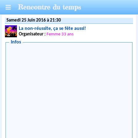
Rencontre du temps
Samedi 25 Juin 2016 à 21:30
La non-réussite, ça se fête aussi!
Organisateur :
Femme 33 ans
Infos