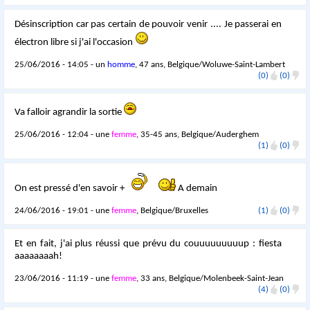
Désinscription car pas certain de pouvoir venir .... Je passerai en
électron libre si j'ai l'occasion
25/06/2016 - 14:05 - un
homme
, 47 ans, Belgique/Woluwe-Saint-Lambert
(0)
(0)
Va falloir agrandir la sortie
25/06/2016 - 12:04 - une
femme
, 35-45 ans, Belgique/Auderghem
(1)
(0)
On est pressé d'en savoir +
A demain
24/06/2016 - 19:01 - une
femme
, Belgique/Bruxelles
(1)
(0)
Et en fait, j'ai plus réussi que prévu du couuuuuuuuup : fiesta
aaaaaaaah!
23/06/2016 - 11:19 - une
femme
, 33 ans, Belgique/Molenbeek-Saint-Jean
(4)
(0)