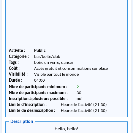
Activité :
Public
Catégorie :
bar/boite/club
Tags :
boire un verre, danser
Coût :
Accès gratuit et consommations sur place
Visibilité :
Visible par tout le monde
Durée :
04:00
Nbre de participants minimum :
2
Nbre de participants maximum :
30
Inscription à plusieurs possible :
oui
Limite d'inscription :
Heure de l'activité (21:30)
Limite de désinscription :
Heure de l'activité (21:30)
Description
Hello, hello!