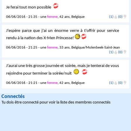
Je ferai tout mon possible
06/06/2016 - 21:35 - une
femme
, 42 ans, Belgique
(1)
(0)
J'espère parce que j'ai un énorme verre à t'offrir pour service
rendu à la nation des X-Men Princesse!
06/06/2016 - 21:25 - une
femme
, 33 ans, Belgique/Molenbeek-Saint-Jean
(1)
(0)
J'aurai une très grosse journée et soirée, mais je tenterai de vous
rejoindre pour terminer la soirée/nuit
06/06/2016 - 21:21 - une
femme
, 42 ans, Belgique
(1)
(0)
Connectés
Tu dois être connecté pour voir la liste des membres connectés