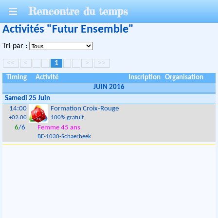
Rencontre du temps
Activités "Futur Ensemble"
Tri par :
<<
<
1
>
>>
Timing
Activité
Inscription
Organisation
JUIN 2016
Samedi 25 Juin
14:00
Formation Croix-Rouge
+02:00
100% gratuit
6
/6
Femme 45 ans
BE
-
1030
-
Schaerbeek