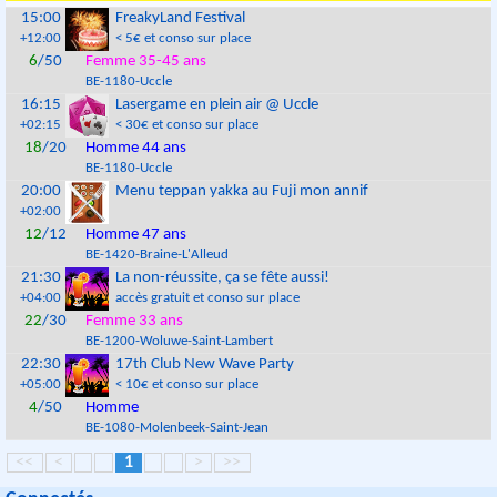
15:00
FreakyLand Festival
+12:00
< 5€ et conso sur place
6
/50
Femme 35-45 ans
BE
-
1180
-
Uccle
16:15
Lasergame en plein air @ Uccle
+02:15
< 30€ et conso sur place
18
/20
Homme 44 ans
BE
-
1180
-
Uccle
20:00
Menu teppan yakka au Fuji mon annif
+02:00
12
/12
Homme 47 ans
BE
-
1420
-
Braine-L'Alleud
21:30
La non-réussite, ça se fête aussi!
+04:00
accès gratuit et conso sur place
22
/30
Femme 33 ans
BE
-
1200
-
Woluwe-Saint-Lambert
22:30
17th Club New Wave Party
+05:00
< 10€ et conso sur place
4
/50
Homme
BE
-
1080
-
Molenbeek-Saint-Jean
<<
<
1
>
>>