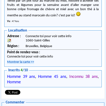
Tenté par un ptit tour au marché du midi, histoire d'acheter ses
fruits et légumes pour la semaine avant d'aller manger une
bonne crêpe fromage de chèvre et miel avec un bon thé à la
menthe au stand marocain du coin? c'est par ici!
Vu
: 47 fois
Localisation
Adresse :
Connecte toi pour voir cette info
1060
-
Saint-Gilles
Région :
Bruxelles,
Belgique
Point de rendez-vous :
Connecte toi pour voir cette info
Montrer la carte
>>
Inscrits
4
/10
Homme 39 ans
,
Homme 45 ans
,
Inconnu 38 ans
,
Homme
Commenter