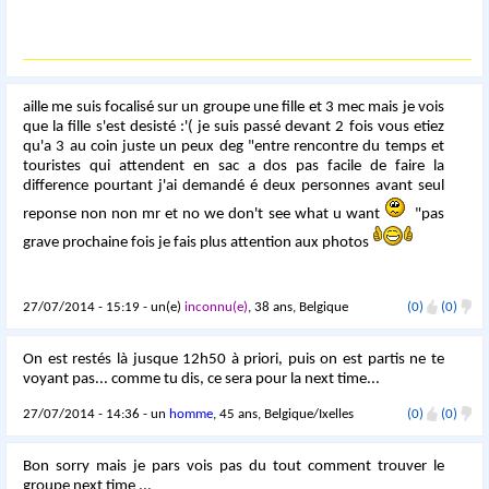
aille me suis focalisé sur un groupe une fille et 3 mec mais je vois
que la fille s'est desisté :'( je suis passé devant 2 fois vous etiez
qu'a 3 au coin juste un peux deg "entre rencontre du temps et
touristes qui attendent en sac a dos pas facile de faire la
difference pourtant j'ai demandé é deux personnes avant seul
reponse non non mr et no we don't see what u want
"pas
grave prochaine fois je fais plus attention aux photos
27/07/2014 - 15:19 - un(e)
inconnu(e)
, 38 ans, Belgique
(0)
(0)
On est restés là jusque 12h50 à priori, puis on est partis ne te
voyant pas... comme tu dis, ce sera pour la next time...
27/07/2014 - 14:36 - un
homme
, 45 ans, Belgique/Ixelles
(0)
(0)
Bon sorry mais je pars vois pas du tout comment trouver le
groupe next time ...