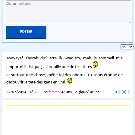
Ayayaya! J'aurais du^ etre là Swadism, mais le sommeil m'a
emporté!!! dsl que j'ai brouillé une de tes pistes
et surtout une chose, méfie toi des photos! tu seras étonné de
découvrir la tete des gens en vrai
27/07/2014 - 18:23 - une
femme
, 43 ans, Belgique/Laeken
(0)
(0)