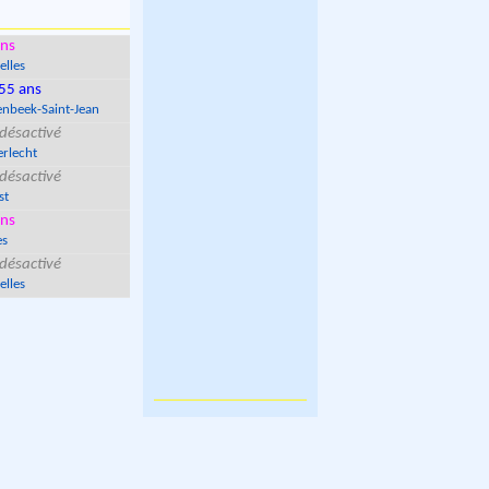
ns
elles
55 ans
nbeek-Saint-Jean
désactivé
rlecht
désactivé
st
ns
es
désactivé
elles