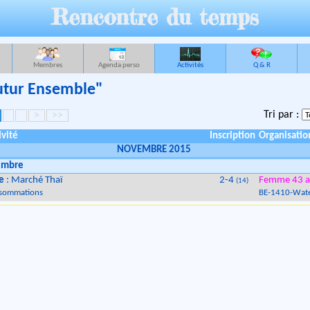
Rencontre du temps
Membres
Agenda perso
Activités
Q & R
Futur Ensemble"
Tri par :
>
>>
ivité
Inscription
Organisatio
NOVEMBRE 2015
embre
e
: Marché Thaï
2-4
Femme 43 a
(14)
sommations
BE
-
1410
-
Wate