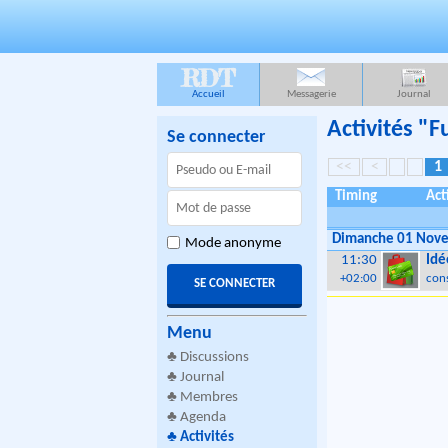
RDT
Accueil
Messagerie
Journal
Activités "
Se connecter
<<
<
1
Timing
Act
Dimanche 01 Nov
Mode anonyme
11:30
Idé
+02:00
con
Menu
♣
Discussions
♣
Journal
♣
Membres
♣
Agenda
♣
Activités