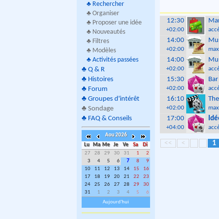
♣
Rechercher
♣ Organiser
12:30
Mar
♣ Proposer une idée
+02:00
accè
♣ Nouveautés
14:00
Mus
♣ Filtres
+02:00
max
♣ Modèles
♣
Activités passées
14:00
Mus
+02:00
accè
♣
Q & R
♣
Histoires
15:30
Bar
+02:00
accè
♣
Forum
♣
Groupes d'intérêt
16:10
The
+02:00
max
♣
Sondage
♣
FAQ & Conseils
17:00
Idé
+04:00
accè
Aou 2026
<<
<
1
Lu
Ma
Me
Je
Ve
Sa
Di
27
28
29
30
31
1
2
3
4
5
6
7
8
9
10
11
12
13
14
15
16
17
18
19
20
21
22
23
24
25
26
27
28
29
30
31
1
2
3
4
5
6
Aujourd'hui