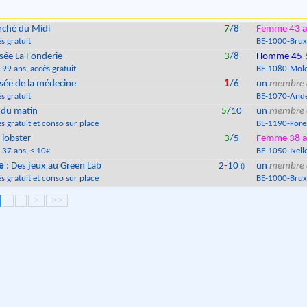
ché du Midi
7
/8
Femme 43 a
s gratuit
BE
-
1000
-
Brux
ée La Fonderie
3
/8
Homme 45-
 99 ans
, accès gratuit
BE
-
1080
-
Mole
ée de la médecine
1
/6
un
membre 
s gratuit
BE
-
1070
-
Ande
 du matin
5
/10
un
membre 
s gratuit et conso sur place
BE
-
1190
-
Fore
 lobster
3
/5
Femme 38 a
 37 ans
, < 10€
BE
-
1050
-
Ixell
e
: Des jeux au Green Lab
2-10
un
membre 
()
s gratuit et conso sur place
BE
-
1000
-
Brux
>
>>