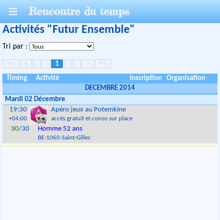
Rencontre du temps
Activités "Futur Ensemble"
Tri par :
<<
<
1
>
>>
Timing
Activité
Inscription
Organisation
DECEMBRE 2014
Mardi 02 Décembre
19:30
Apéro jeux au Potemkine
+04:00
accès gratuit et conso sur place
30
/30
Homme 52 ans
BE
-
1060
-
Saint-Gilles