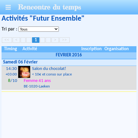
Rencontre du temps
Activités "Futur Ensemble"
Tri par :
<<
<
1
>
>>
Timing
Activité
Inscription
Organisation
FEVRIER 2016
Samedi 06 Février
14:30
Salon du chocolat!
+03:00
< 10€ et conso sur place
8
/10
Femme 41 ans
BE
-
1020
-
Laeken