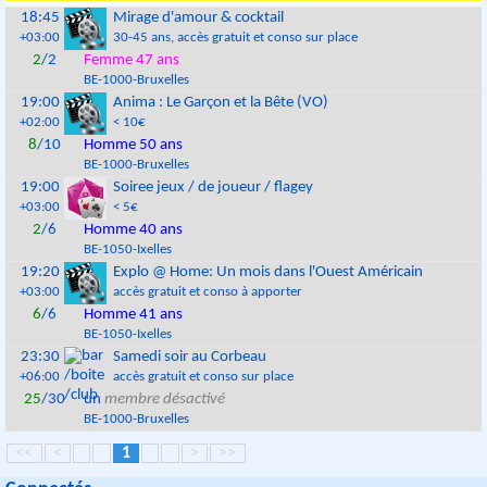
18:45
Mirage d'amour & cocktail
+03:00
30-45 ans
, accès gratuit et conso sur place
2
/2
Femme 47 ans
BE
-
1000
-
Bruxelles
19:00
Anima : Le Garçon et la Bête (VO)
+02:00
< 10€
8
/10
Homme 50 ans
BE
-
1000
-
Bruxelles
19:00
Soiree jeux / de joueur / flagey
+03:00
< 5€
2
/6
Homme 40 ans
BE
-
1050
-
Ixelles
19:20
Explo @ Home: Un mois dans l'Ouest Américain
+03:00
accès gratuit et conso à apporter
6
/6
Homme 41 ans
BE
-
1050
-
Ixelles
23:30
Samedi soir au Corbeau
+06:00
accès gratuit et conso sur place
25
/30
un
membre désactivé
BE
-
1000
-
Bruxelles
<<
<
1
>
>>