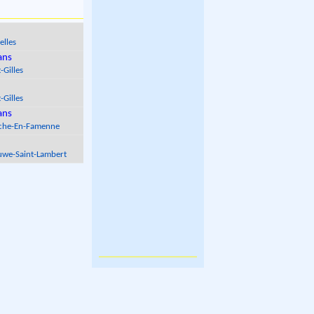
elles
ans
-Gilles
-Gilles
ans
che-En-Famenne
we-Saint-Lambert