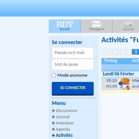
RDT
Accueil
Messagerie
Journal
Activités "
Se connecter
<<
<
1
Timing
Act
Lundi 06 Février
Mode anonyme
18:20
Méd
+01:00
accè
Menu
♣
Discussions
♣
Journal
♣
Membres
♣
Agenda
♣
Activités