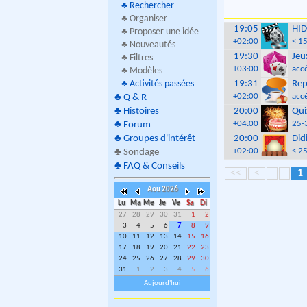
♣
Rechercher
♣ Organiser
19:05
HI
♣ Proposer une idée
+02:00
< 1
♣ Nouveautés
19:30
Jeu
♣ Filtres
+03:00
accè
♣ Modèles
♣
Activités passées
19:31
Rep
+02:00
accè
♣
Q & R
♣
Histoires
20:00
Qui
+04:00
25-
♣
Forum
♣
Groupes d'intérêt
20:00
Did
+02:00
< 2
♣
Sondage
♣
FAQ & Conseils
<<
<
1
Aou 2026
Lu
Ma
Me
Je
Ve
Sa
Di
27
28
29
30
31
1
2
3
4
5
6
7
8
9
10
11
12
13
14
15
16
17
18
19
20
21
22
23
24
25
26
27
28
29
30
31
1
2
3
4
5
6
Aujourd'hui