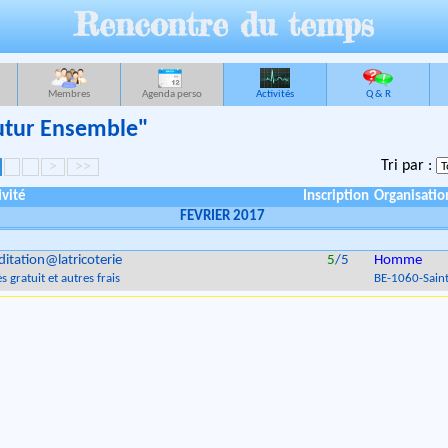
Rencontre du temps
Membres
Agenda perso
Activités
Q & R
Futur Ensemble"
Tri par :
>
>>
ivité
Inscription
Organisatio
FEVRIER 2017
itation@latricoterie
5
/5
Homme
s gratuit et autres frais
BE
-
1060
-
Saint