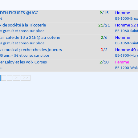
DDEN FIGURES @UGC
9
/15
Homme
5€
BE
-
1000
-
Brux
x de société à la Tricoterie
21
/21
Homme 52 
s gratuit et conso sur place
BE
-
1060
-
Saint
air café de 18 à 21h@latricoterie
2
/6
Homme
s gratuit et conso sur place
BE
-
1060
-
Saint
zz musical ; recherche des joueurs
1
/2
Homme 40 
35 ans
, < 5€ et conso sur place
BE
-
6900
-
Mar
ier Laloy et les voix Corses
2
/10
Femme
5€
BE
-
1200
-
Wolu
>
>>