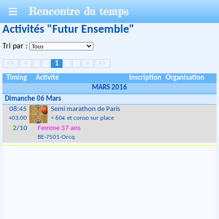
Rencontre du temps
Activités "Futur Ensemble"
Tri par :
<<
<
1
>
>>
Timing
Activité
Inscription
Organisation
MARS 2016
Dimanche 06 Mars
08:45
Semi marathon de Paris
+03:00
< 60€ et conso sur place
2
/10
Femme 37 ans
BE
-
7501
-
Orcq