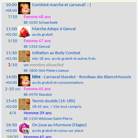
10:00
Combiné marche et carnaval! :-)
+06:00
7
/10
Femme 48 ans
BE
-
1030
-
Schaerbeek
11:00
Marche Adeps à Genval
+02:00
accès gratuit
5
/10
Femme 47 ans
BE
-
1332
-
Genval
11:30
Initiation au Body Combat
+01:00
min 18 ans
, accès gratuit et autres frais
1
/10
un
membre désactivé
BE
-
1600
-
Sint-Pieters-Leeuw
14:00
Idée
: Carnaval Stavelot - Rondeau des BlancsMoussis
+04:00
accès gratuit et consommations
2-10
Femme 45 ans
(10)
BE
-
4970
-
Stavelot
15:45
Tennis double (16-18h)
+02:00
18-45 ans
, < 15€ tout compris
4
/4
Homme 39 ans
BE
-
1150
-
Woluwe-Saint-Pierre
16:50
On joue au Murmure (Flagey)
+03:00
accès gratuit et conso sur place
19
/35
Homme 45 ans