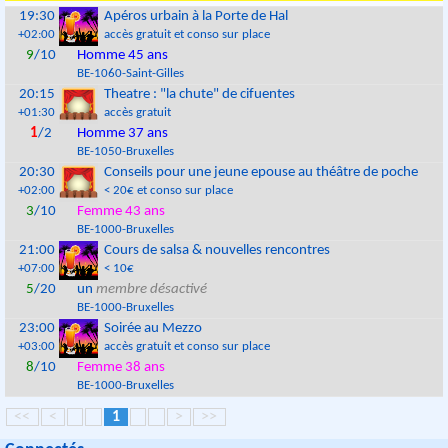
19:30
Apéros urbain à la Porte de Hal
+02:00
accès gratuit et conso sur place
9
/10
Homme 45 ans
BE
-
1060
-
Saint-Gilles
20:15
Theatre : "la chute" de cifuentes
+01:30
accès gratuit
1
/2
Homme 37 ans
BE
-
1050
-
Bruxelles
20:30
Conseils pour une jeune epouse au théâtre de poche
+02:00
< 20€ et conso sur place
3
/10
Femme 43 ans
BE
-
1000
-
Bruxelles
21:00
Cours de salsa & nouvelles rencontres
+07:00
< 10€
5
/20
un
membre désactivé
BE
-
1000
-
Bruxelles
23:00
Soirée au Mezzo
+03:00
accès gratuit et conso sur place
8
/10
Femme 38 ans
BE
-
1000
-
Bruxelles
<<
<
1
>
>>