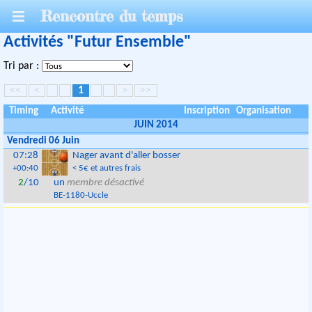
Rencontre du temps
Activités "Futur Ensemble"
Tri par :
<<
<
1
>
>>
Timing
Activité
Inscription
Organisation
JUIN 2014
Vendredi 06 Juin
07:28
Nager avant d'aller bosser
+00:40
< 5€ et autres frais
2
/10
un
membre désactivé
BE
-
1180
-
Uccle